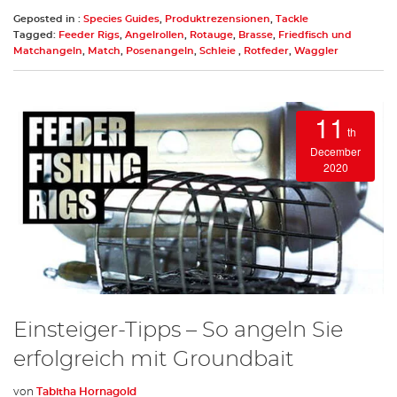
Geposted in :
Species Guides
,
Produktrezensionen
,
Tackle
Tagged:
Feeder Rigs
,
Angelrollen
,
Rotauge
,
Brasse
,
Friedfisch und
Matchangeln
,
Match
,
Posenangeln
,
Schleie
,
Rotfeder
,
Waggler
11
th
December
2020
Einsteiger-Tipps – So angeln Sie
erfolgreich mit Groundbait
von
Tabitha Hornagold