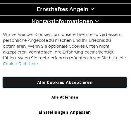
Ernsthaftes Angeln
Kontaktinformationen
ABONNIEREN & SPAREN
Wir verwenden Cookies, um unsere Dienste zu verbessern,
Melden
persönliche Angebote zu machen und Ihr Erlebnis zu
Sie
optimieren. Wenn Sie optionale Cookies unten nicht
sich
Abonnieren
akzeptieren, könnte sich Ihre Erfahrung beeinträchtigt
für
fühlen. Wenn Sie mehr erfahren möchten, lesen Sie bitte die
unseren
Cookie-Richtlinie
Newsletter
an:
Alle Cookies Akzeptieren
Alle Ablehnen
Copyright 1997 - 2026
AD NL B.V
. Alle Rechte vorbehalten.
AD NL B.V Dirk Hartogweg 14 DC1 Unit 5 5928LV Venlo,
Einstellungen Anpassen
Firmennummer: 863029607
*Irrtum und Änderungen vorbehalten.