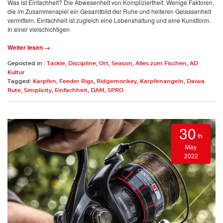
Was ist Einfachheit? Die Abwesenheit von Kompliziertheit. Wenige Faktoren,
die im Zusammenspiel ein Gesamtbild der Ruhe und heiteren Gelassenheit
vermitteln. Einfachheit ist zugleich eine Lebenshaltung und eine Kunstform.
In einer vielschichtigen
Weiter lesen →
Geposted in :
Tackle
,
Discipline
,
Ort
,
Season
,
Alles zum Fischen
,
AD
Kultur
Tagged:
Karpfen
,
Feeder Rigs
,
Ridgemonkey
,
Karpfenangeln
,
Daiwa
Rute
,
Simplicity
,
Einfachheit
,
DAM
,
SPRO
30
th
May
2022