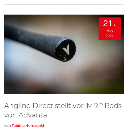
21
st
May
2021
Angling Direct stellt vor: MRP Rods
von Advanta
von
Tabitha Hornagold