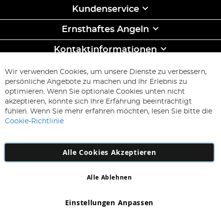
Kundenservice
Ernsthaftes Angeln
Kontaktinformationen
ABONNIEREN & SPAREN
Wir verwenden Cookies, um unsere Dienste zu verbessern,
Melden
persönliche Angebote zu machen und Ihr Erlebnis zu
Sie
optimieren. Wenn Sie optionale Cookies unten nicht
sich
Abonnieren
akzeptieren, könnte sich Ihre Erfahrung beeinträchtigt
für
fühlen. Wenn Sie mehr erfahren möchten, lesen Sie bitte die
unseren
Cookie-Richtlinie
Newsletter
an:
Alle Cookies Akzeptieren
Alle Ablehnen
Copyright 1997 - 2026
AD NL B.V
. Alle Rechte vorbehalten.
AD NL B.V Dirk Hartogweg 14 DC1 Unit 5 5928LV Venlo,
Einstellungen Anpassen
Firmennummer: 863029607
*Irrtum und Änderungen vorbehalten.