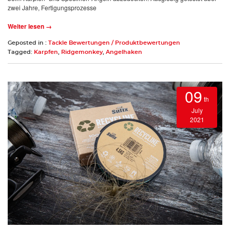
zwei Jahre, Fertigungsprozesse
Weiter lesen →
Geposted in :
Tackle Bewertungen / Produktbewertungen
Tagged:
Karpfen
,
Ridgemonkey
,
Angelhaken
09
th
July
2021