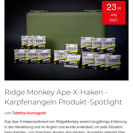
23
rd
July
2021
Ridge Monkey Ape-X-Haken -
Karpfenangeln Produkt-Spotlight
von
Tabitha Hornagold
Das Ape-X-Hakensortiment von RidgeMonkey vereint langjährige Erfahrung
in der Herstellung und im Angeln und wurde entwickelt, um jede Situation
beim Karpfen- und Specimen-Angeln abzudecken. Ausgiebig getestet über