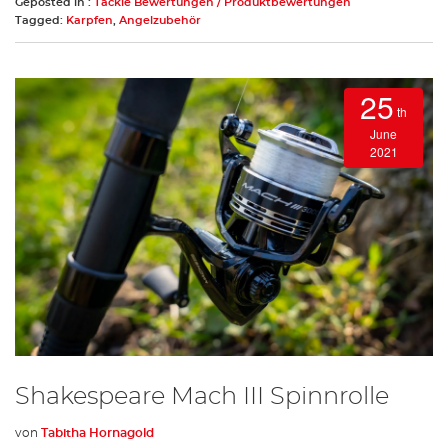
Geposted in :
Tackle Bewertungen / Produktbewertungen
Tagged:
Karpfen
,
Angelzubehör
25
th
June
2021
Shakespeare Mach III Spinnrolle
von
Tabitha Hornagold