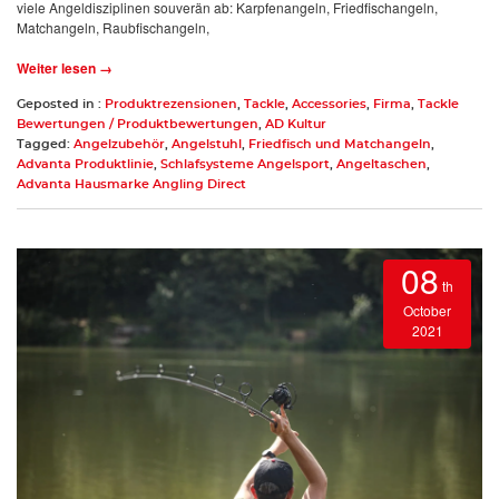
viele Angeldisziplinen souverän ab: Karpfenangeln, Friedfischangeln,
Matchangeln, Raubfischangeln,
Weiter lesen →
Geposted in :
Produktrezensionen
,
Tackle
,
Accessories
,
Firma
,
Tackle
Bewertungen / Produktbewertungen
,
AD Kultur
Tagged:
Angelzubehör
,
Angelstuhl
,
Friedfisch und Matchangeln
,
Advanta Produktlinie
,
Schlafsysteme Angelsport
,
Angeltaschen
,
Advanta Hausmarke Angling Direct
08
th
October
2021