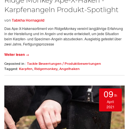
Ridge Monkey Ape-X-Haken -
Karpfenangeln Produkt-Spotlight
von
Tabitha Hornagold
Das Ape-X-Hakensortiment von RidgeMonkey vereint langjährige Erfahrung
in der Herstellung und im Angeln und wurde entwickelt, um jede Situation
beim Karpfen- und Specimen-Angeln abzudecken. Ausgiebig getestet über
zwei Jahre, Fertigungsprozesse
Weiter lesen →
Geposted in :
Tackle Bewertungen / Produktbewertungen
Tagged:
Karpfen
,
Ridgemonkey
,
Angelhaken
09
th
April
2021