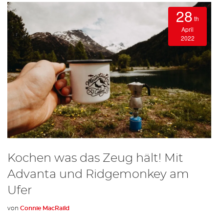
28
th
April
2022
Kochen was das Zeug hält! Mit
Advanta und Ridgemonkey am
Ufer
von
Connie MacRaild