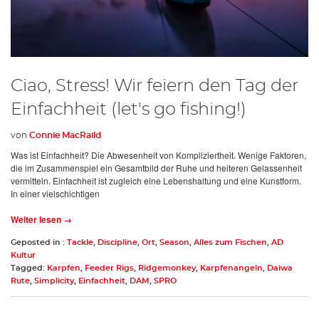
Ciao, Stress! Wir feiern den Tag der
Einfachheit (let's go fishing!)
von
Connie MacRaild
Was ist Einfachheit? Die Abwesenheit von Kompliziertheit. Wenige Faktoren,
die im Zusammenspiel ein Gesamtbild der Ruhe und heiteren Gelassenheit
vermitteln. Einfachheit ist zugleich eine Lebenshaltung und eine Kunstform.
In einer vielschichtigen
Weiter lesen →
Geposted in :
Tackle
,
Discipline
,
Ort
,
Season
,
Alles zum Fischen
,
AD
Kultur
Tagged:
Karpfen
,
Feeder Rigs
,
Ridgemonkey
,
Karpfenangeln
,
Daiwa
Rute
,
Simplicity
,
Einfachheit
,
DAM
,
SPRO