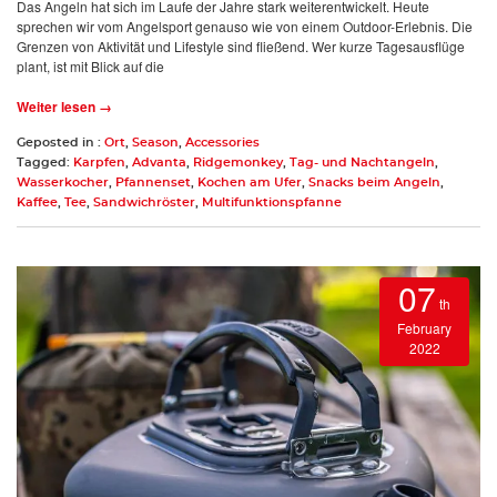
Das Angeln hat sich im Laufe der Jahre stark weiterentwickelt. Heute
sprechen wir vom Angelsport genauso wie von einem Outdoor-Erlebnis. Die
Grenzen von Aktivität und Lifestyle sind fließend. Wer kurze Tagesausflüge
plant, ist mit Blick auf die
Weiter lesen →
Geposted in :
Ort
,
Season
,
Accessories
Tagged:
Karpfen
,
Advanta
,
Ridgemonkey
,
Tag- und Nachtangeln
,
Wasserkocher
,
Pfannenset
,
Kochen am Ufer
,
Snacks beim Angeln
,
Kaffee
,
Tee
,
Sandwichröster
,
Multifunktionspfanne
07
th
February
2022