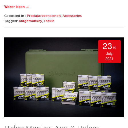
Weiter lesen →
Geposted in :
Produktrezensionen
,
Accessories
Tagged:
Ridgemonkey
,
Tackle
23
rd
July
2021