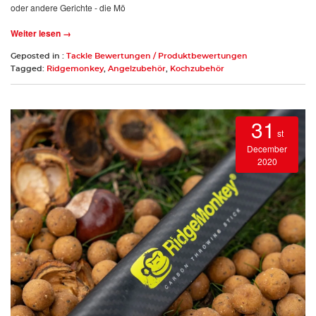
oder andere Gerichte - die Mö
Weiter lesen →
Geposted in :
Tackle Bewertungen / Produktbewertungen
Tagged:
Ridgemonkey
,
Angelzubehör
,
Kochzubehör
31
st
December
2020