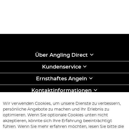
Über Angling Direct
Kundenservice
Ernsthaftes Angeln
Kontaktinformationen
ABONNIEREN & SPAREN
Wir verwenden Cookies, um unsere Dienste zu verbessern,
Melden
persönliche Angebote zu machen und Ihr Erlebnis zu
Sie
optimieren. Wenn Sie optionale Cookies unten nicht
sich
Abonnieren
akzeptieren, könnte sich Ihre Erfahrung beeinträchtigt
für
fühlen. Wenn Sie mehr erfahren möchten, lesen Sie bitte die