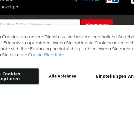
 anzeigen
Abonnieren
 Cookies, um unsere Dienste zu verbessern, persönliche Angebo
 Erlebnis zu optimieren. Wenn Sie optionale Cookies unten nic
önnte sich Ihre Erfahrung beeinträchtigt fühlen. Wenn Sie mehr 
 Sie bitte die
Cookie-Richtlinie
e Cookies
Einstellungen A
Alle Ablehnen
Copyright 1997 - 2026
AD NL B.V
. Alle Rechte vorbehalten.
zeptieren
NL B.V Dirk Hartogweg 14 DC1 Unit 5 5928LV Venlo, Firmennummer: 86302
*Irrtum und Änderungen vorbehalten.