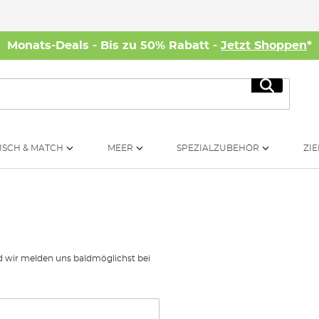
Monats-Deals - Bis zu 50% Rabatt -
Jetzt Shoppen
*
Suche
ISCH & MATCH
MEER
SPEZIALZUBEHÖR
ZIE
nd wir melden uns baldmöglichst bei