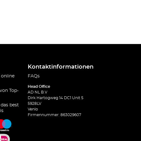
Kontaktinformationen
 online
FAQs
Head Office
 von Top-
AD NL B.V
Dirk Hartogweg 14 DC1 Unit 5
5928LV
 das best
Venlo
is
Firmennummer: 863029607