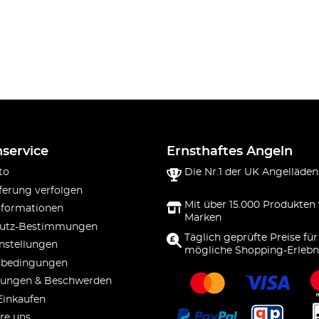
service
Ernsthaftes Angeln
to
Die Nr.1 der UK Angelläden
ferung verfolgen
Mit über 15.000 Produkten
nformationen
Marken
utz-Bestimmungen
Täglich geprüfte Preise für
nstellungen
mögliche Shopping-Erlebn
sbedingungen
ungen & Beschwerden
Einkaufen
re uns