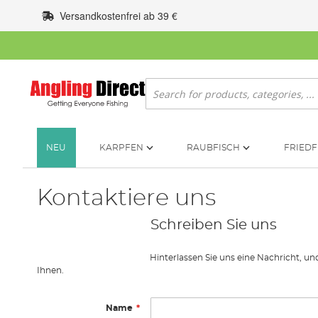
Zum
Versandkostenfrei ab 39 €
Inhalt
springen
Suche
NEU
KARPFEN
RAUBFISCH
FRIEDF
Kontaktiere uns
Schreiben Sie uns
Hinterlassen Sie uns eine Nachricht, u
Ihnen.
Name