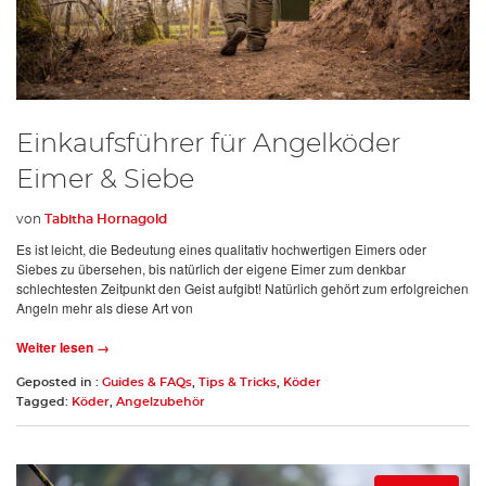
Einkaufsführer für Angelköder
Eimer & Siebe
von
Tabitha Hornagold
Es ist leicht, die Bedeutung eines qualitativ hochwertigen Eimers oder
Siebes zu übersehen, bis natürlich der eigene Eimer zum denkbar
schlechtesten Zeitpunkt den Geist aufgibt! Natürlich gehört zum erfolgreichen
Angeln mehr als diese Art von
Weiter lesen →
Geposted in :
Guides & FAQs
,
Tips & Tricks
,
Köder
Tagged:
Köder
,
Angelzubehör