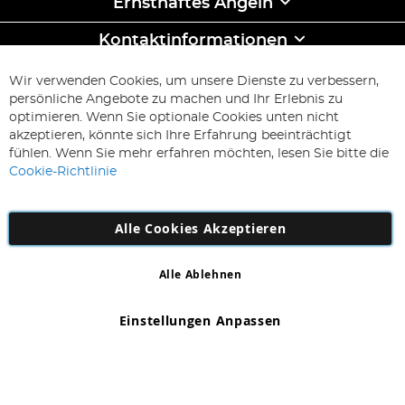
Ernsthaftes Angeln
Kontaktinformationen
ABONNIEREN & SPAREN
Wir verwenden Cookies, um unsere Dienste zu verbessern,
Melden
persönliche Angebote zu machen und Ihr Erlebnis zu
Sie
optimieren. Wenn Sie optionale Cookies unten nicht
sich
Abonnieren
akzeptieren, könnte sich Ihre Erfahrung beeinträchtigt
für
fühlen. Wenn Sie mehr erfahren möchten, lesen Sie bitte die
unseren
Cookie-Richtlinie
Newsletter
an:
Alle Cookies Akzeptieren
Alle Ablehnen
Copyright 1997 - 2026
AD NL B.V
. Alle Rechte vorbehalten.
AD NL B.V Dirk Hartogweg 14 DC1 Unit 5 5928LV Venlo,
Einstellungen Anpassen
Firmennummer: 863029607
*Irrtum und Änderungen vorbehalten.