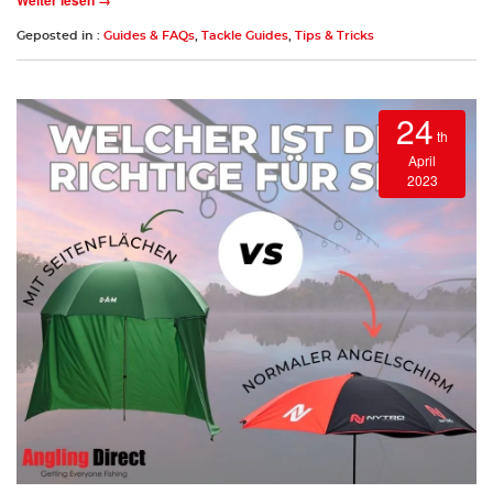
Geposted in :
Guides & FAQs
,
Tackle Guides
,
Tips & Tricks
24
th
April
2023