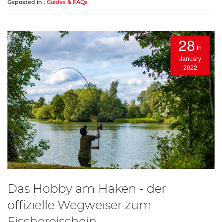
Geposted in :
Guides & FAQs
28
th
January
2022
Das Hobby am Haken - der
offizielle Wegweiser zum
Fischereischein