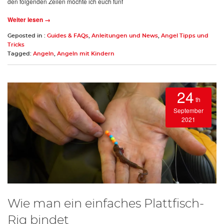
den folgenden Zeilen möchte ich euch fünf
Weiter lesen →
Geposted in :
Guides & FAQs
,
Anleitungen und News
,
Angel Tipps und
Tricks
Tagged:
Angeln
,
Angeln mit Kindern
24
th
September
2021
Wie man ein einfaches Plattfisch-
Rig bindet