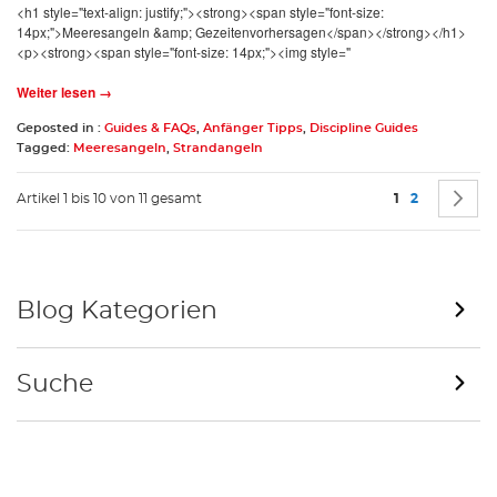
<h1 style="text-align: justify;"><strong><span style="font-size:
14px;">Meeresangeln &amp; Gezeitenvorhersagen</span></strong></h1>
<p><strong><span style="font-size: 14px;"><img style="
Weiter lesen →
Geposted in :
Guides & FAQs
,
Anfänger Tipps
,
Discipline Guides
Tagged:
Meeresangeln
,
Strandangeln
Seite
Sie lesen gera
Seite
S
W
Artikel 1 bis 10 von 11 gesamt
1
2
Blog Kategorien
Suche