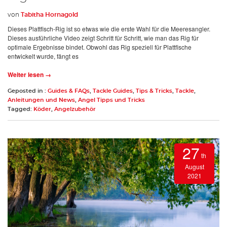
von
Tabitha Hornagold
Dieses Plattfisch-Rig ist so etwas wie die erste Wahl für die Meeresangler.
Dieses ausführliche Video zeigt Schritt für Schritt, wie man das Rig für
optimale Ergebnisse bindet. Obwohl das Rig speziell für Plattfische
entwickelt wurde, fängt es
Weiter lesen →
Geposted in :
Guides & FAQs
,
Tackle Guides
,
Tips & Tricks
,
Tackle
,
Anleitungen und News
,
Angel Tipps und Tricks
Tagged:
Köder
,
Angelzubehör
27
th
August
2021