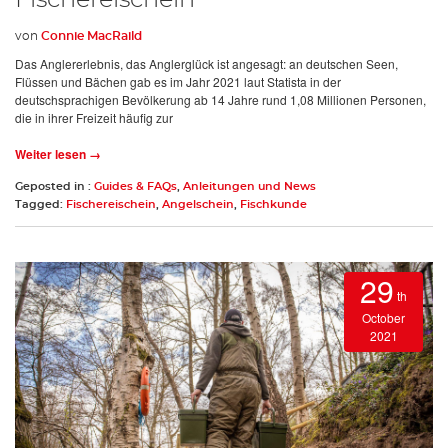
von
Connie MacRaild
Das Anglererlebnis, das Anglerglück ist angesagt: an deutschen Seen,
Flüssen und Bächen gab es im Jahr 2021 laut Statista in der
deutschsprachigen Bevölkerung ab 14 Jahre rund 1,08 Millionen Personen,
die in ihrer Freizeit häufig zur
Weiter lesen →
Geposted in :
Guides & FAQs
,
Anleitungen und News
Tagged:
Fischereischein
,
Angelschein
,
Fischkunde
29
th
October
2021