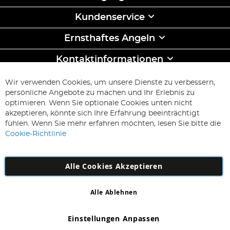
Kundenservice
Ernsthaftes Angeln
Kontaktinformationen
ABONNIEREN & SPAREN
Wir verwenden Cookies, um unsere Dienste zu verbessern,
Melden
persönliche Angebote zu machen und Ihr Erlebnis zu
Sie
optimieren. Wenn Sie optionale Cookies unten nicht
sich
Abonnieren
akzeptieren, könnte sich Ihre Erfahrung beeinträchtigt
für
fühlen. Wenn Sie mehr erfahren möchten, lesen Sie bitte die
unseren
Cookie-Richtlinie
Newsletter
an:
Alle Cookies Akzeptieren
Alle Ablehnen
Copyright 1997 - 2026
AD NL B.V
. Alle Rechte vorbehalten.
AD NL B.V Dirk Hartogweg 14 DC1 Unit 5 5928LV Venlo,
Einstellungen Anpassen
Firmennummer: 863029607