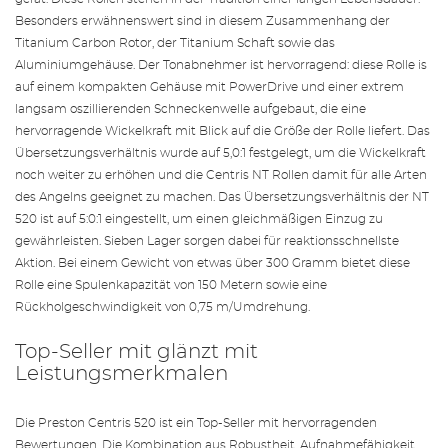
Besonders erwähnenswert sind in diesem Zusammenhang der
Titanium Carbon Rotor, der Titanium Schaft sowie das
Aluminiumgehäuse. Der Tonabnehmer ist hervorragend: diese Rolle is
auf einem kompakten Gehäuse mit PowerDrive und einer extrem
langsam oszillierenden Schneckenwelle aufgebaut, die eine
hervorragende Wickelkraft mit Blick auf die Größe der Rolle liefert. Das
Übersetzungsverhältnis wurde auf 5,0:1 festgelegt, um die Wickelkraft
noch weiter zu erhöhen und die Centris NT Rollen damit für alle Arten
des Angelns geeignet zu machen. Das Übersetzungsverhältnis der NT
520 ist auf 5:0:1 eingestellt, um einen gleichmäßigen Einzug zu
gewährleisten. Sieben Lager sorgen dabei für reaktionsschnellste
Aktion. Bei einem Gewicht von etwas über 300 Gramm bietet diese
Rolle eine Spulenkapazität von 150 Metern sowie eine
Rückholgeschwindigkeit von 0,75 m/Umdrehung.
Top-Seller mit glänzt mit
Leistungsmerkmalen
Die Preston Centris 520 ist ein Top-Seller mit hervorragenden
Bewertungen. Die Kombination aus Robustheit, Aufnahmefähigkeit