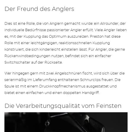
Der Freund des Anglers
Dies ist eine Rolle, die von Anglern gemacht wurde: ein Allrounder, der
individuelle Bedürfnisse passionierter Angler erfüllt. Viele Angler lieben
es, mit der Kupplung das Optimum auszureizen. Preston hat diese
Rolle mit einer leichtgängigen, reaktionsschnellen Kupplung
konstruiert, die sich kinderleicht einstellen lässt. Für Angler, die gerne
Rückenwindbedingungen nutzen, befindet sich ein einfacher
Switchschalter auf der Rückseite.
Wer hingegen gern mit zwei Angelschnüren fischt, wird sich über die
serienmäßig im Lieferumfang enthaltenen Schnurclips freuen. Die
Spule ist mit einem Druckknopfmechanismus ausgestattet und
bietet einen einfachen und einen doppelten Handgriff.
Die Verarbeitungsqualität vom Feinsten