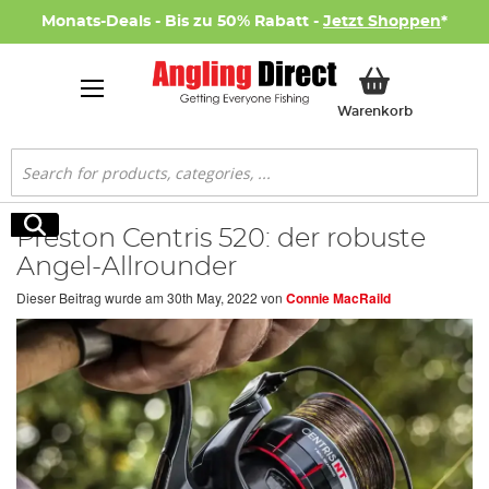
Monats-Deals - Bis zu 50% Rabatt -
Jetzt Shoppen
*
Mein Ware
Warenkorb
Suche
Suche
Preston Centris 520: der robuste
Angel-Allrounder
Dieser Beitrag wurde am
30th May, 2022
von
Connie MacRaild