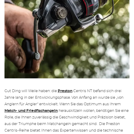
Gut Ding will Weile haben: die
Preston
Centris NT befand sich drei
Jahre lang in der Entwicklungsphase. Von Anfang an wurde sie „von
Anglern für Angler“ entwickelt. Wenn Sie das Optimum aus Ihrem
Match- und Friedfischangeln
herauskitzeln wollen, benötigen Sie eine
Rolle, die Ihnen zuverlässig die Geschwindigkeit und Präzision bietet,
aus der Triumphe beim Matchangeln gemacht sind. Die Preston
Centris-Reihe bietet Ihnen das Expertenwissen und die technische