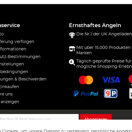
service
Ernsthaftes Angeln
to
Die Nr.1 der UK Angelläden
ferung verfolgen
Mit über 15.000 Produkten
nformationen
Marken
utz-Bestimmungen
Täglich geprüfte Preise für
nstellungen
mögliche Shopping-Erlebn
sbedingungen
ungen & Beschwerden
Einkaufen
re uns
 anzeigen
Abonnieren
 Cookies, um unsere Dienste zu verbessern, persönliche Angebo