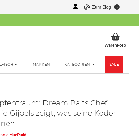
Zum Blog
Mein 
Warenkorb
LFISCH
MARKEN
KATEGORIEN
SALE
pfentraum: Dream Baits Chef
io Gijbels zeigt, was seine Köder
nnen
nnie MacRaild