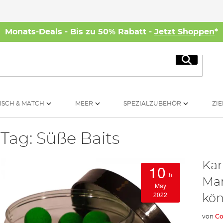
Monats-Deals - Bis zu 50% Rabatt -
Jetzt Shoppen
*
Suche
ISCH & MATCH
MEER
SPEZIALZUBEHÖR
ZIE
Tag: Süße Baits
Kar
10
th
Mar
May
2022
kö
von
Co