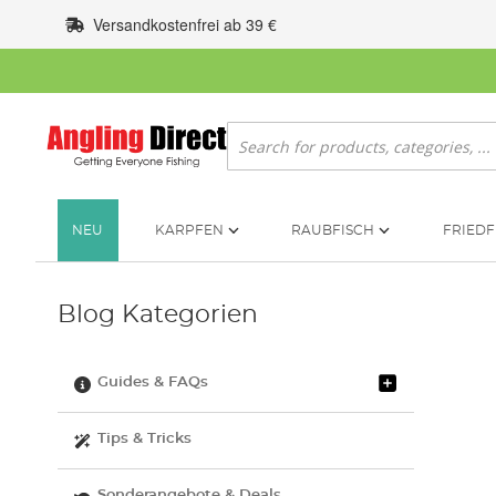
Zum
Versandkostenfrei ab 39 €
Inhalt
springen
Suche
NEU
KARPFEN
RAUBFISCH
FRIEDF
Blog Kategorien
Guides & FAQs
Tips & Tricks
Sonderangebote & Deals