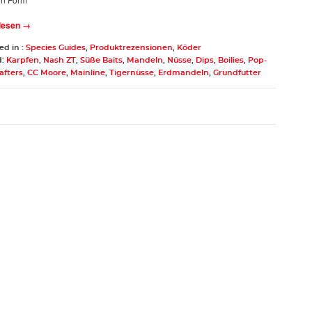
 lesen →
ed in :
Species Guides
,
Produktrezensionen
,
Köder
d:
Karpfen
,
Nash ZT
,
Süße Baits
,
Mandeln
,
Nüsse
,
Dips
,
Boilies
,
Pop-
fters
,
CC Moore
,
Mainline
,
Tigernüsse
,
Erdmandeln
,
Grundfutter