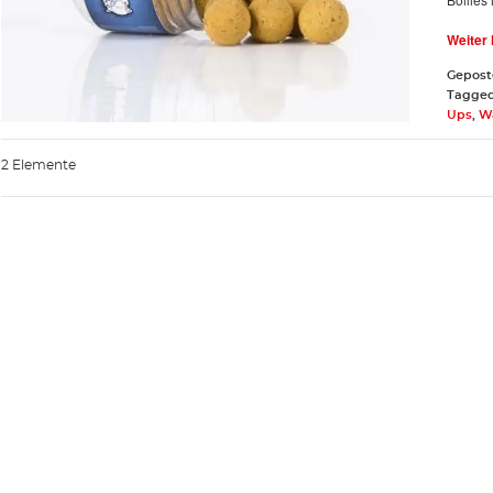
Weiter
Gepost
Tagge
Ups
,
Wa
2 Elemente