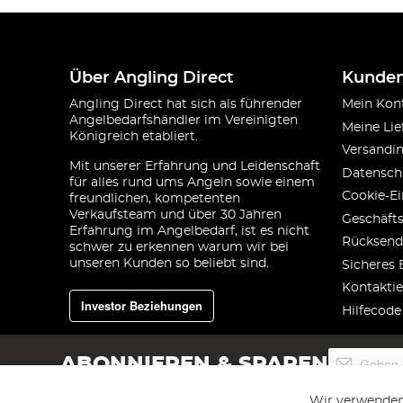
Über Angling Direct
Kunden
Angling Direct hat sich als führender
Mein Kon
Angelbedarfshändler im Vereinigten
Meine Lie
Königreich etabliert.
Versandi
Mit unserer Erfahrung und Leidenschaft
Datensch
für alles rund ums Angeln sowie einem
Cookie-Ei
freundlichen, kompetenten
Verkaufsteam und über 30 Jahren
Geschäft
Erfahrung im Angelbedarf, ist es nicht
Rücksend
schwer zu erkennen warum wir bei
unseren Kunden so beliebt sind.
Sicheres 
Kontaktie
Investor Beziehungen
Hilfecode
Melden
ABONNIEREN & SPAREN
Sie
sich
Wir verwenden