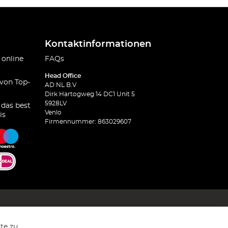
Kontaktinformationen
 online
FAQs
Head Office
 von Top-
AD NL B.V
Dirk Hartogweg 14 DC1 Unit 5
5928LV
 das best
Venlo
is
Firmennummer: 863029607
te zu