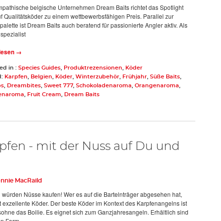
pathische belgische Unternehmen Dream Baits richtet das Spotlight
f Qualitätsköder zu einem wettbewerbsfähigen Preis. Parallel zur
palette ist Dream Baits auch beratend für passionierte Angler aktiv. Als
spezialist
 lesen →
ed in :
Species Guides
,
Produktrezensionen
,
Köder
d:
Karpfen
,
Belgien
,
Köder
,
Winterzubehör
,
Frühjahr
,
Süße Baits
,
ps
,
Dreambites
,
Sweet 777
,
Schokoladenaroma
,
Orangenaroma
,
enaroma
,
Fruit Cream
,
Dream Baits
pfen - mit der Nuss auf Du und
nnie MacRaild
 würden Nüsse kaufen! Wer es auf die Bartelnträger abgesehen hat,
t exzellente Köder. Der beste Köder im Kontext des Karpfenangelns ist
sohne das Boilie. Es eignet sich zum Ganzjahresangeln. Erhältlich sind
 in Form