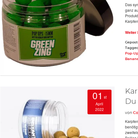
Das sym
ganz au
Produkt
Karpfen
Weiter
Gepost
Tagge
Pop-U
Banan
Kar
01
st
Du
April
2022
von
Co
Karpfen
benötig
zweifel
Boilies