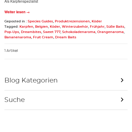
Als Karpfenspezialist
Weiter lesen →
Geposted in :
Species Guides
,
Produktrezensionen
,
Köder
Tagged:
Karpfen
,
Belgien
,
Köder
,
Winterzubehör
,
Frühjahr
,
Süße Baits
,
Pop-Ups
,
Dreambites
,
Sweet 777
,
Schokoladenaroma
,
Orangenaroma
,
Bananenaroma
,
Fruit Cream
,
Dream Baits
1 Artikel
Blog Kategorien
Suche