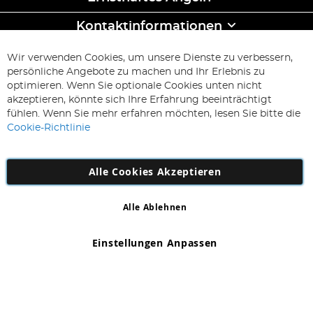
Kontaktinformationen
ABONNIEREN & SPAREN
Wir verwenden Cookies, um unsere Dienste zu verbessern,
Melden
persönliche Angebote zu machen und Ihr Erlebnis zu
Sie
optimieren. Wenn Sie optionale Cookies unten nicht
sich
Abonnieren
akzeptieren, könnte sich Ihre Erfahrung beeinträchtigt
für
fühlen. Wenn Sie mehr erfahren möchten, lesen Sie bitte die
unseren
Cookie-Richtlinie
Newsletter
an:
Alle Cookies Akzeptieren
Alle Ablehnen
Copyright 1997 - 2026
AD NL B.V
. Alle Rechte vorbehalten.
AD NL B.V Dirk Hartogweg 14 DC1 Unit 5 5928LV Venlo,
Einstellungen Anpassen
Firmennummer: 863029607
*Irrtum und Änderungen vorbehalten.