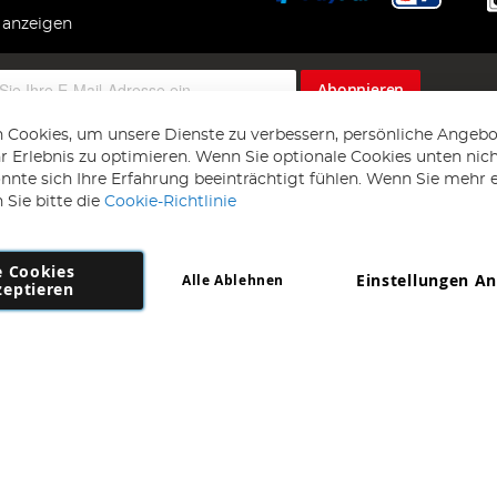
 anzeigen
Abonnieren
 Cookies, um unsere Dienste zu verbessern, persönliche Angebo
 Erlebnis zu optimieren. Wenn Sie optionale Cookies unten nic
önnte sich Ihre Erfahrung beeinträchtigt fühlen. Wenn Sie mehr 
 Sie bitte die
Cookie-Richtlinie
e Cookies
Einstellungen A
Alle Ablehnen
Copyright 1997 - 2026
AD NL B.V
. Alle Rechte vorbehalten.
zeptieren
NL B.V Dirk Hartogweg 14 DC1 Unit 5 5928LV Venlo, Firmennummer: 86302
*Irrtum und Änderungen vorbehalten.