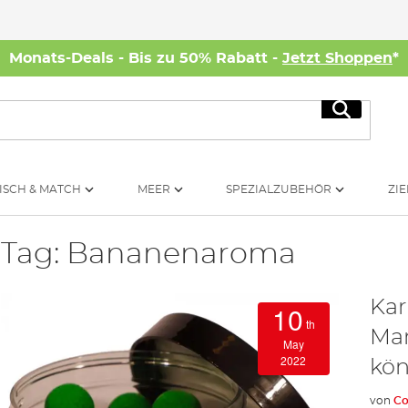
Monats-Deals - Bis zu 50% Rabatt -
Jetzt Shoppen
*
Suche
ISCH & MATCH
MEER
SPEZIALZUBEHÖR
ZIE
Tag: Bananenaroma
Kar
10
th
Mar
May
2022
kö
von
Co