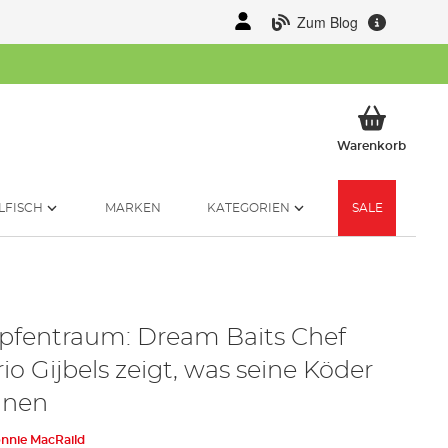
Zum Blog
Mein 
Warenkorb
LFISCH
MARKEN
KATEGORIEN
SALE
pfentraum: Dream Baits Chef
io Gijbels zeigt, was seine Köder
nnen
nnie MacRaild