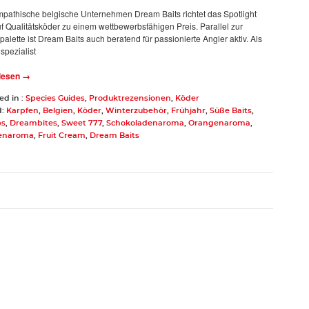
pathische belgische Unternehmen Dream Baits richtet das Spotlight
f Qualitätsköder zu einem wettbewerbsfähigen Preis. Parallel zur
palette ist Dream Baits auch beratend für passionierte Angler aktiv. Als
spezialist
 lesen →
ed in :
Species Guides
,
Produktrezensionen
,
Köder
d:
Karpfen
,
Belgien
,
Köder
,
Winterzubehör
,
Frühjahr
,
Süße Baits
,
ps
,
Dreambites
,
Sweet 777
,
Schokoladenaroma
,
Orangenaroma
,
enaroma
,
Fruit Cream
,
Dream Baits