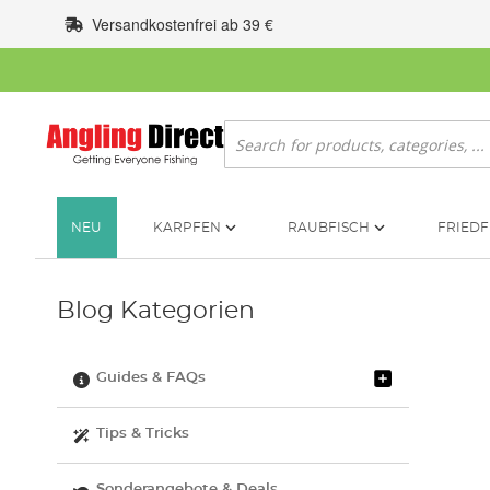
Zum
Versandkostenfrei ab 39 €
Inhalt
springen
Suche
NEU
KARPFEN
RAUBFISCH
FRIEDF
Blog Kategorien
Guides & FAQs
Tips & Tricks
Sonderangebote & Deals