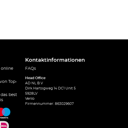
Kontaktinformationen
 online
FAQs
Head Office
 von Top-
AD NL B.V
Dirk Hartogweg 14 DC1 Unit 5
5928LV
 das best
Venlo
is
Firmennummer: 863029607