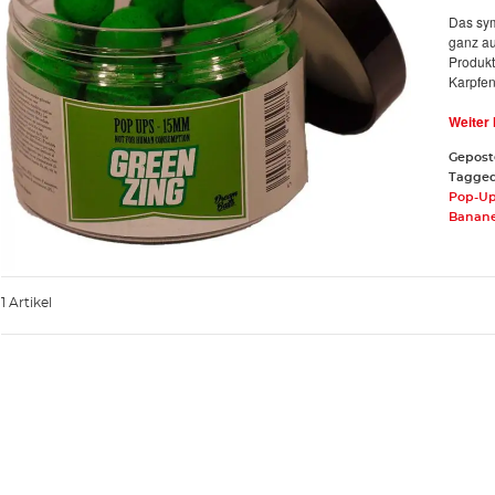
Das sym
ganz au
Produkt
Karpfen
Weiter
Gepost
Tagge
Pop-U
Banan
1 Artikel