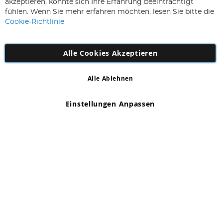
Abonnieren
akzeptieren, könnte sich Ihre Erfahrung beeinträchtigt
für
fühlen. Wenn Sie mehr erfahren möchten, lesen Sie bitte die
unseren
Cookie-Richtlinie
Newsletter
an:
Alle Cookies Akzeptieren
Alle Ablehnen
Copyright 1997 - 2026
AD NL B.V
. Alle Rechte vorbehalten.
AD NL B.V Dirk Hartogweg 14 DC1 Unit 5 5928LV Venlo,
Einstellungen Anpassen
Firmennummer: 863029607
*Irrtum und Änderungen vorbehalten.