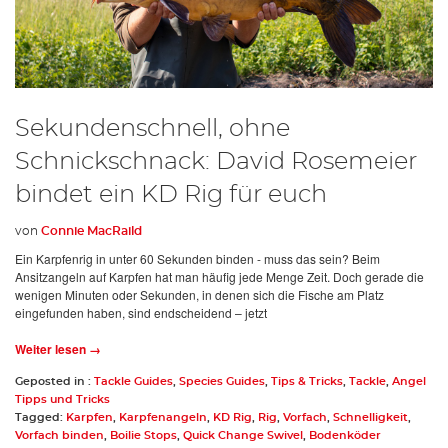
Sekundenschnell, ohne
Schnickschnack: David Rosemeier
bindet ein KD Rig für euch
von
Connie MacRaild
Ein Karpfenrig in unter 60 Sekunden binden - muss das sein? Beim
Ansitzangeln auf Karpfen hat man häufig jede Menge Zeit. Doch gerade die
wenigen Minuten oder Sekunden, in denen sich die Fische am Platz
eingefunden haben, sind endscheidend – jetzt
Weiter lesen →
Geposted in :
Tackle Guides
,
Species Guides
,
Tips & Tricks
,
Tackle
,
Angel
Tipps und Tricks
Tagged:
Karpfen
,
Karpfenangeln
,
KD Rig
,
Rig
,
Vorfach
,
Schnelligkeit
,
Vorfach binden
,
Boilie Stops
,
Quick Change Swivel
,
Bodenköder