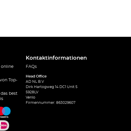
Kontaktinformationen
 online
FAQs
Head Office
 von Top-
AD NL B.V
Dirk Hartogweg 14 DC1 Unit 5
5928LV
 das best
Venlo
is
Firmennummer: 863029607