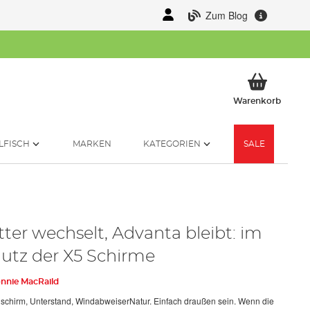
Zum Blog
Mein 
Warenkorb
LFISCH
MARKEN
KATEGORIEN
SALE
ter wechselt, Advanta bleibt: im
utz der X5 Schirme
nnie MacRaild
chirm, Unterstand, WindabweiserNatur. Einfach draußen sein. Wenn die