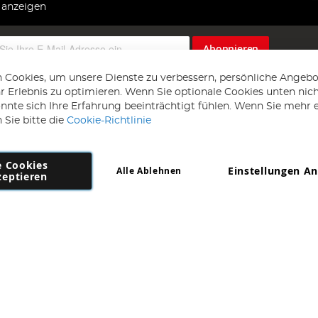
 anzeigen
Abonnieren
 Cookies, um unsere Dienste zu verbessern, persönliche Angebo
 Erlebnis zu optimieren. Wenn Sie optionale Cookies unten nic
önnte sich Ihre Erfahrung beeinträchtigt fühlen. Wenn Sie mehr 
 Sie bitte die
Cookie-Richtlinie
e Cookies
Einstellungen A
Alle Ablehnen
Copyright 1997 - 2026
AD NL B.V
. Alle Rechte vorbehalten.
zeptieren
NL B.V Dirk Hartogweg 14 DC1 Unit 5 5928LV Venlo, Firmennummer: 86302
*Irrtum und Änderungen vorbehalten.