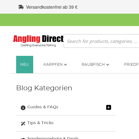
Zum
Versandkostenfrei ab 39 €
Inhalt
springen
Suche
NEU
KARPFEN
RAUBFISCH
FRIEDF
Blog Kategorien
Guides & FAQs
Tips & Tricks
Sonderangebote & Deals