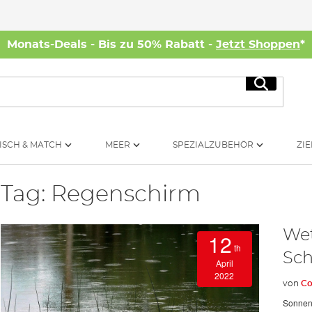
Monats-Deals - Bis zu 50% Rabatt -
Jetzt Shoppen
*
Suche
ISCH & MATCH
MEER
SPEZIALZUBEHÖR
ZIE
Tag: Regenschirm
Wet
12
th
Sch
April
2022
von
Co
Sonnens