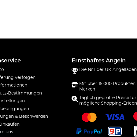
service
Ernsthaftes Angeln
to
Die Nr.1 der UK Angelläden
ferung verfolgen
Mit über 15.000 Produkten
nformationen
Marken
utz-Bestimmungen
Täglich geprüfte Preise für
nstellungen
mögliche Shopping-Erlebn
sbedingungen
ungen & Beschwerden
Einkaufen
re uns