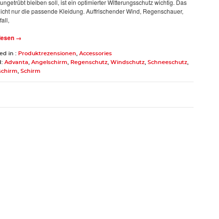
ngetrübt bleiben soll, ist ein optimierter Witterungsschutz wichtig. Das
t nicht nur die passende Kleidung. Auffrischender Wind, Regenschauer,
all,
 lesen →
ed in :
Produktrezensionen
,
Accessories
d:
Advanta
,
Angelschirm
,
Regenschutz
,
Windschutz
,
Schneeschutz
,
schirm
,
Schirm