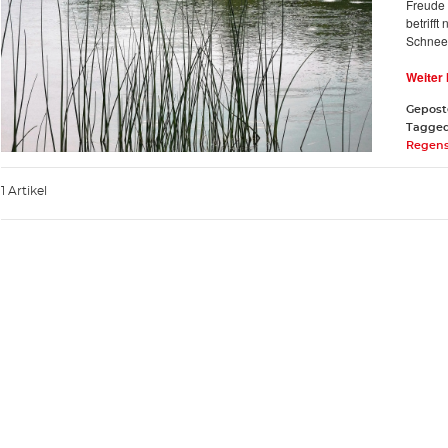
Freude u
betriff
Schneef
Weiter
Gepost
Tagge
Regen
1 Artikel