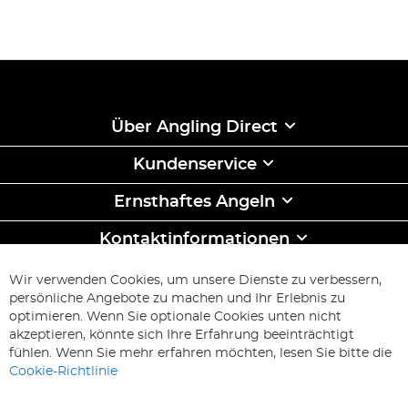
Über Angling Direct
Kundenservice
Ernsthaftes Angeln
Kontaktinformationen
ABONNIEREN & SPAREN
Wir verwenden Cookies, um unsere Dienste zu verbessern,
Melden
persönliche Angebote zu machen und Ihr Erlebnis zu
Sie
optimieren. Wenn Sie optionale Cookies unten nicht
sich
Abonnieren
akzeptieren, könnte sich Ihre Erfahrung beeinträchtigt
für
fühlen. Wenn Sie mehr erfahren möchten, lesen Sie bitte die
unseren
Cookie-Richtlinie
Newsletter
an: