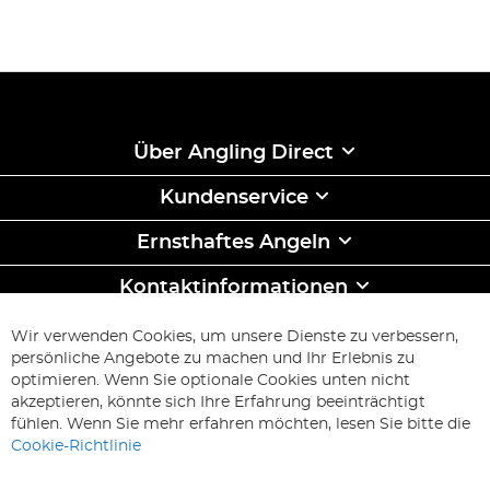
Über Angling Direct
Kundenservice
Ernsthaftes Angeln
Kontaktinformationen
ABONNIEREN & SPAREN
Wir verwenden Cookies, um unsere Dienste zu verbessern,
Melden
persönliche Angebote zu machen und Ihr Erlebnis zu
Sie
optimieren. Wenn Sie optionale Cookies unten nicht
sich
Abonnieren
akzeptieren, könnte sich Ihre Erfahrung beeinträchtigt
für
fühlen. Wenn Sie mehr erfahren möchten, lesen Sie bitte die
unseren
Cookie-Richtlinie
Newsletter
an: