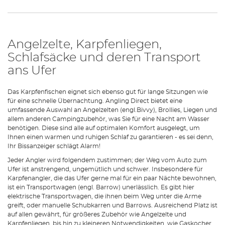
Angelzelte, Karpfenliegen,
Schlafsäcke und deren Transport
ans Ufer
Das Karpfenfischen eignet sich ebenso gut für lange Sitzungen wie
für eine schnelle Übernachtung. Angling Direct bietet eine
umfassende Auswahl an Angelzelten (engl.Bivvy), Brollies, Liegen und
allem anderen Campingzubehör, was Sie für eine Nacht am Wasser
benötigen. Diese sind alle auf optimalen Komfort ausgelegt, um
Ihnen einen warmen und ruhigen Schlaf zu garantieren - es sei denn,
Ihr Bissanzeiger schlägt Alarm!
Jeder Angler wird folgendem zustimmen; der Weg vom Auto zum
Ufer ist anstrengend, ungemütlich und schwer. Insbesondere für
Karpfenangler, die das Ufer gerne mal für ein paar Nächte bewohnen,
ist ein Transportwagen (engl. Barrow) unerlässlich. Es gibt hier
elektrische Transportwagen, die ihnen beim Weg unter die Arme
greift, oder manuelle Schubkarren und Barrows. Ausreichend Platz ist
auf allen gewährt, für größeres Zubehör wie Angelzelte und
Karpfenliegen, bis hin zu kleineren Notwendigkeiten, wie Gaskocher