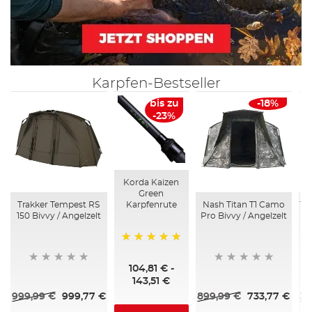
Karpfen-Bestseller
bis zu
-18%
-23%
Korda Kaizen
Green
Trakker Tempest RS
Nash Titan T1 Camo
Tr
Karpfenrute
150 Bivvy / Angelzelt
Pro Bivvy / Angelzelt
100%
104,81 €
-
143,51 €
999,99 €
999,77 €
899,99 €
733,77 €
34