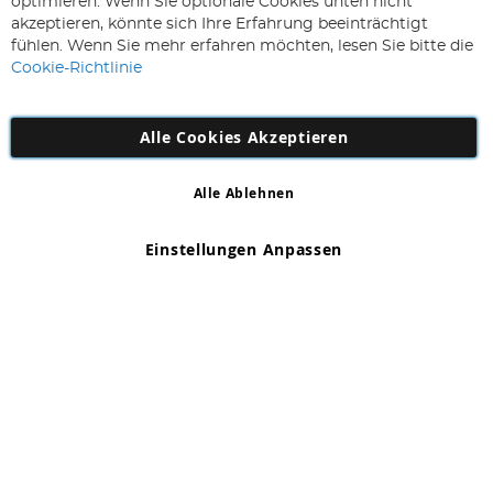
optimieren. Wenn Sie optionale Cookies unten nicht
sich
Abonnieren
akzeptieren, könnte sich Ihre Erfahrung beeinträchtigt
für
fühlen. Wenn Sie mehr erfahren möchten, lesen Sie bitte die
unseren
Cookie-Richtlinie
Newsletter
an:
Alle Cookies Akzeptieren
Alle Ablehnen
Copyright 1997 - 2026
AD NL B.V
. Alle Rechte vorbehalten.
AD NL B.V Dirk Hartogweg 14 DC1 Unit 5 5928LV Venlo,
Einstellungen Anpassen
Firmennummer: 863029607
*Irrtum und Änderungen vorbehalten.