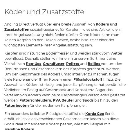
Köder und Zusatzstoffe
Angling Direct verfügt über eine breite Auswahl von
Ködern und
Zusatzstoffen
speziell geeignet für Karpfen − dies sind Artikel, die in
Ihrer Angelausrüstung nicht fehlen dürfen. Ohne Köder kann man
keinen Karpfen an den Haken locken, deshalb sollte er einer der
wichtigsten Elemente Ihrer Angelausstattung sein.
Karpfen sind natürliche Bodenfresser und werden stark vom Wetter
beeinflusst. Deshalb stellen wir Ihnen in unserem Sortiment eine
Vielzahl von
Pop-Ups
,
Grundfutter
,
Pellets
und
Boilies
vor, um den
Bedürfnissen und Geschmäckern des Karpfens gerecht zu werden.
Um den Geschmack des Köders umso intesiver zu machen, fügen
viele Karpfenangler Ihren Ködern einen
Flüssiglockstoff
hinzu. Die
Auswahl an Ködern ist riesig, und jeder Karpfenangler hat persönliche
Vorlieben im Bezug auf Geschmack und Konsistenz. Sogar das
verteilen von Ködern kann beim Karpfenangeln verschieden gestaltet
werden;
Futterschleudern
,
PVA Beutel
und
Spods
bis hin zu den
Futterbooten
für die modernen Karpfenangler.
Ein besonders beliebter Flüssiglockstoff ist die
Korda Goo
Serie -
erhältlich in vielen verschiedenen Geschmäckern lassen sich diese
Goo's ideal mit anderen Ködern paaren, wie zum Beispiel mit
Mainline Ködern
.