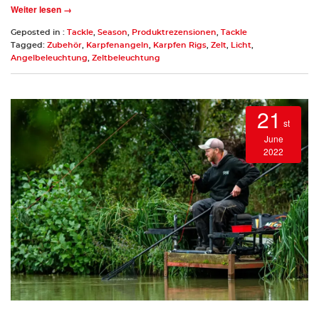
Weiter lesen →
Geposted in :
Tackle
,
Season
,
Produktrezensionen
,
Tackle
Tagged:
Zubehör
,
Karpfenangeln
,
Karpfen Rigs
,
Zelt
,
Licht
,
Angelbeleuchtung
,
Zeltbeleuchtung
21
st
June
2022