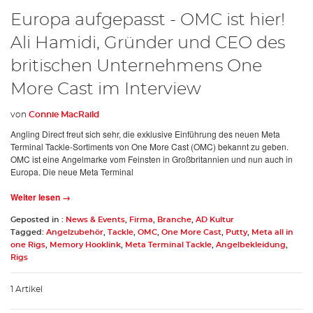
Europa aufgepasst - OMC ist hier!
Ali Hamidi, Gründer und CEO des
britischen Unternehmens One
More Cast im Interview
von
Connie MacRaild
Angling Direct freut sich sehr, die exklusive Einführung des neuen Meta
Terminal Tackle-Sortiments von One More Cast (OMC) bekannt zu geben.
OMC ist eine Angelmarke vom Feinsten in Großbritannien und nun auch in
Europa. Die neue Meta Terminal
Weiter lesen →
Geposted in :
News & Events
,
Firma
,
Branche
,
AD Kultur
Tagged:
Angelzubehör
,
Tackle
,
OMC
,
One More Cast
,
Putty
,
Meta all in
one Rigs
,
Memory Hooklink
,
Meta Terminal Tackle
,
Angelbekleidung
,
Rigs
1 Artikel