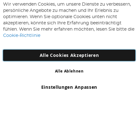
ABONNIEREN & SPAREN
Wir verwenden Cookies, um unsere Dienste zu verbessern,
Melden
persönliche Angebote zu machen und Ihr Erlebnis zu
Sie
optimieren. Wenn Sie optionale Cookies unten nicht
sich
Abonnieren
akzeptieren, könnte sich Ihre Erfahrung beeinträchtigt
für
fühlen. Wenn Sie mehr erfahren möchten, lesen Sie bitte die
unseren
Cookie-Richtlinie
Newsletter
an:
Alle Cookies Akzeptieren
Alle Ablehnen
Copyright 1997 - 2026
AD NL B.V
. Alle Rechte vorbehalten.
AD NL B.V Dirk Hartogweg 14 DC1 Unit 5 5928LV Venlo,
Einstellungen Anpassen
Firmennummer: 863029607
*Irrtum und Änderungen vorbehalten.