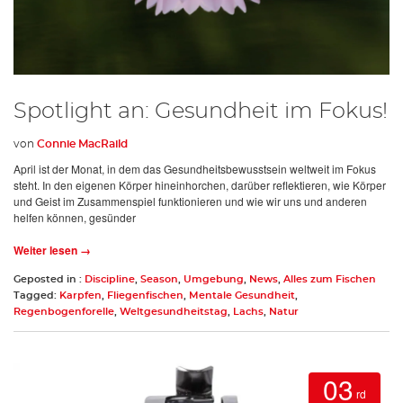
Spotlight an: Gesundheit im Fokus!
von
Connie MacRaild
April ist der Monat, in dem das Gesundheitsbewusstsein weltweit im Fokus
steht. In den eigenen Körper hineinhorchen, darüber reflektieren, wie Körper
und Geist im Zusammenspiel funktionieren und wie wir uns und anderen
helfen können, gesünder
Weiter lesen →
Geposted in :
Discipline
,
Season
,
Umgebung
,
News
,
Alles zum Fischen
Tagged:
Karpfen
,
Fliegenfischen
,
Mentale Gesundheit
,
Regenbogenforelle
,
Weltgesundheitstag
,
Lachs
,
Natur
03
rd