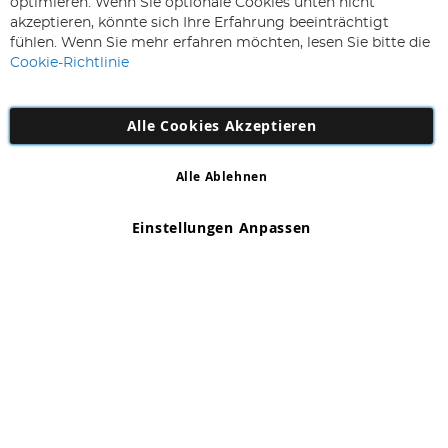
optimieren. Wenn Sie optionale Cookies unten nicht
sich
Abonnieren
akzeptieren, könnte sich Ihre Erfahrung beeinträchtigt
für
fühlen. Wenn Sie mehr erfahren möchten, lesen Sie bitte die
unseren
Cookie-Richtlinie
Newsletter
an:
Alle Cookies Akzeptieren
Alle Ablehnen
Copyright 1997 - 2026
AD NL B.V
. Alle Rechte vorbehalten.
AD NL B.V Dirk Hartogweg 14 DC1 Unit 5 5928LV Venlo,
Einstellungen Anpassen
Firmennummer: 863029607
*Irrtum und Änderungen vorbehalten.