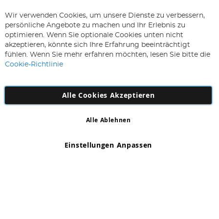
ABONNIEREN & SPAREN
Wir verwenden Cookies, um unsere Dienste zu verbessern,
Melden
persönliche Angebote zu machen und Ihr Erlebnis zu
Sie
optimieren. Wenn Sie optionale Cookies unten nicht
sich
Abonnieren
akzeptieren, könnte sich Ihre Erfahrung beeinträchtigt
für
fühlen. Wenn Sie mehr erfahren möchten, lesen Sie bitte die
unseren
Cookie-Richtlinie
Newsletter
an:
Alle Cookies Akzeptieren
Alle Ablehnen
Copyright 1997 - 2026
AD NL B.V
. Alle Rechte vorbehalten.
AD NL B.V Dirk Hartogweg 14 DC1 Unit 5 5928LV Venlo,
Einstellungen Anpassen
Firmennummer: 863029607
*Irrtum und Änderungen vorbehalten.