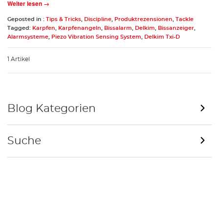
Weiter lesen →
Geposted in :
Tips & Tricks
,
Discipline
,
Produktrezensionen
,
Tackle
Tagged:
Karpfen
,
Karpfenangeln
,
Bissalarm
,
Delkim
,
Bissanzeiger
,
Alarmsysteme
,
Piezo Vibration Sensing System
,
Delkim Txi-D
1 Artikel
Blog Kategorien
Suche