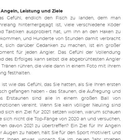
 Angeln, Leistung und Ziele
as Gefühl, endlich den Fisch zu landen, dem man
hrelang hinterhergejagt ist, viele verschiedene Köder
nd Taktiken ausprobiert hat, um ihn an den Haken zu
ekommen, und Hunderte von Stunden damit verbracht
at, sich darüber Gedanken zu machen, ist ein großer
oment für jeden Angler. Das Gefühl der Vollendung
d des Erfolges kann selbst die abgebrühtesten Angler
 Tränen rühren, die viele dann in einem Foto mit ihrem
ng festhalten.
 ist wie das Gefühl, das Sie hatten, als Sie Ihren ersten
sch gefangen haben - das Staunen, die Aufregung und
as Erstaunen sind alle in einem großen Ball von
otionen vereint. Wenn Sie kein völliger Neuling sind
d sich ein Ziel für 2021 setzen wollen, warum schauen
e sich nicht die Top-Fänge von 2020 an und versuchen,
nen davon 2021 zu übertreffen? Ein Ziel für Ihr Angeln
r Augen zu haben, hält Sie für den Sport motiviert und
ibt Ihnen etwas, wonach Sie im neuen Jahr streben