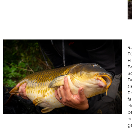
4.
F
F
B
S
De
si
Pr
fa
e
be
de
ge