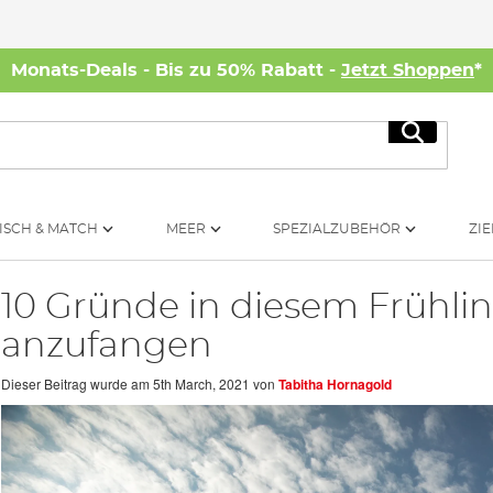
Monats-Deals - Bis zu 50% Rabatt -
Jetzt Shoppen
*
Suche
ISCH & MATCH
MEER
SPEZIALZUBEHÖR
ZIE
10 Gründe in diesem Frühli
anzufangen
Dieser Beitrag wurde am
5th March, 2021
von
Tabitha Hornagold