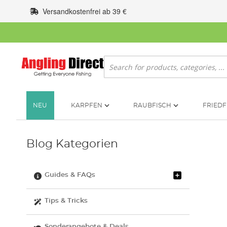
Zum
Versandkostenfrei ab 39 €
Inhalt
springen
Suche
NEU
KARPFEN
RAUBFISCH
FRIEDF
Blog Kategorien
Guides & FAQs
Tips & Tricks
Sonderangebote & Deals