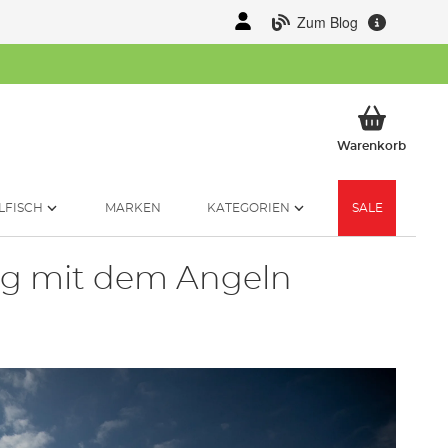
Zum Blog
Mein 
Warenkorb
LFISCH
MARKEN
KATEGORIEN
SALE
ng mit dem Angeln