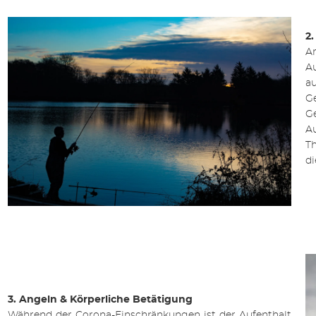
2.
A
Au
au
G
G
A
T
di
3. Angeln & Körperliche Betätigung
Während der Corona-Einschränkungen ist der Aufenthalt