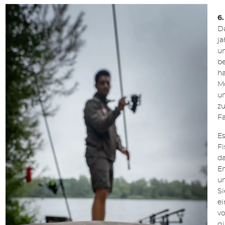
6.
D
ja
u
b
h
M
un
zu
Fa
Es
Fi
d
Em
un
Si
ei
vo
g