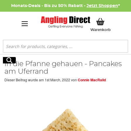
Monats-Deals - Bis zu 50% Rabatt -
Jetzt Shoppen
*
Mein Ware
Warenkorb
Suche
Suche
In die Pfanne gehauen - Pancakes
am Uferrand
Dieser Beitrag wurde am
1st March, 2022
von
Connie MacRaild