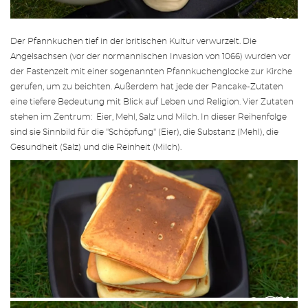
Der Pfannkuchen tief in der britischen Kultur verwurzelt. Die
Angelsachsen (vor der normannischen Invasion von 1066) wurden vor
der Fastenzeit mit einer sogenannten Pfannkuchenglocke zur Kirche
gerufen, um zu beichten. Außerdem hat jede der Pancake-Zutaten
eine tiefere Bedeutung mit Blick auf Leben und Religion. Vier Zutaten
stehen im Zentrum: Eier, Mehl, Salz und Milch. In dieser Reihenfolge
sind sie Sinnbild für die "Schöpfung" (Eier), die Substanz (Mehl), die
Gesundheit (Salz) und die Reinheit (Milch).