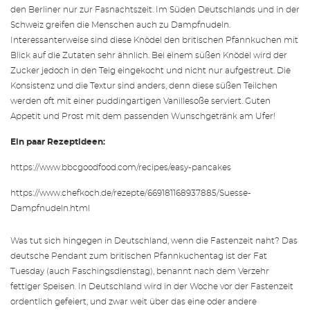
den Berliner nur zur Fasnachtszeit. Im Süden Deutschlands und in der
Schweiz greifen die Menschen auch zu Dampfnudeln.
Interessanterweise sind diese Knödel den britischen Pfannkuchen mit
Blick auf die Zutaten sehr ähnlich. Bei einem süßen Knödel wird der
Zucker jedoch in den Teig eingekocht und nicht nur aufgestreut. Die
Konsistenz und die Textur sind anders, denn diese süßen Teilchen
werden oft mit einer puddingartigen Vanillesoße serviert. Guten
Appetit und Prost mit dem passenden Wunschgetränk am Ufer!
Ein paar Rezeptideen:
https://www.bbcgoodfood.com/recipes/easy-pancakes
https://www.chefkoch.de/rezepte/669181168937885/Suesse-
Dampfnudeln.html
Was tut sich hingegen in Deutschland, wenn die Fastenzeit naht? Das
deutsche Pendant zum britischen Pfannkuchentag ist der Fat
Tuesday (auch Faschingsdienstag), benannt nach dem Verzehr
fettiger Speisen. In Deutschland wird in der Woche vor der Fastenzeit
ordentlich gefeiert, und zwar weit über das eine oder andere