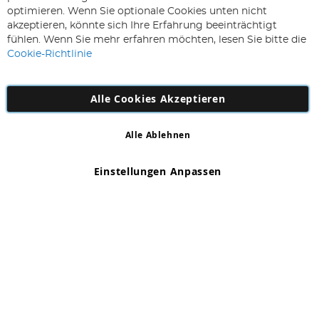
Sie
optimieren. Wenn Sie optionale Cookies unten nicht
sich
Abonnieren
akzeptieren, könnte sich Ihre Erfahrung beeinträchtigt
für
fühlen. Wenn Sie mehr erfahren möchten, lesen Sie bitte die
unseren
Cookie-Richtlinie
Newsletter
an:
Alle Cookies Akzeptieren
Alle Ablehnen
Copyright 1997 - 2026
AD NL B.V
. Alle Rechte vorbehalten.
AD NL B.V Dirk Hartogweg 14 DC1 Unit 5 5928LV Venlo,
Einstellungen Anpassen
Firmennummer: 863029607
*Irrtum und Änderungen vorbehalten.