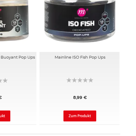
r Buoyant Pop Ups
Mainline ISO Fish Pop Ups
e
8,99 €
€
Zum Produkt
ukt