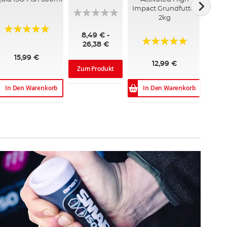
Impact Grundfutter
2kg
Bewertung:
8,49 € -
Bewertung:
100%
26,38 €
100%
15,99 €
12,99 €
Zum Produkt
In Den Warenkorb
In Den Warenkorb