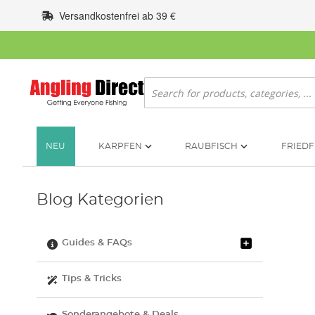
Zum
Versandkostenfrei ab 39 €
Inhalt
springen
Suche
NEU
KARPFEN
RAUBFISCH
FRIEDF
Blog Kategorien
Guides & FAQs
Tips & Tricks
Sonderangebote & Deals