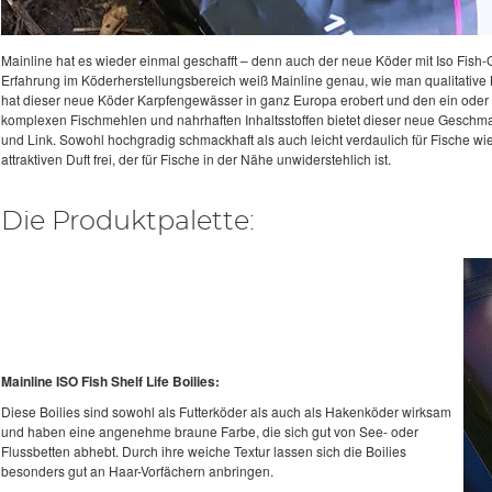
Mainline hat es wieder einmal geschafft – denn auch der neue Köder mit Iso Fish
Erfahrung im Köderherstellungsbereich weiß Mainline genau, wie man qualitative
hat dieser neue Köder Karpfengewässer in ganz Europa erobert und den ein ode
komplexen Fischmehlen und nahrhaften Inhaltsstoffen bietet dieser neue Geschmac
und Link. Sowohl hochgradig schmackhaft als auch leicht verdaulich für Fische wie 
attraktiven Duft frei, der für Fische in der Nähe unwiderstehlich ist.
Die Produktpalette:
Mainline ISO Fish Shelf Life Boilies:
Diese Boilies sind sowohl als Futterköder als auch als Hakenköder wirksam
und haben eine angenehme braune Farbe, die sich gut von See- oder
Flussbetten abhebt. Durch ihre weiche Textur lassen sich die Boilies
besonders gut an Haar-Vorfächern anbringen.