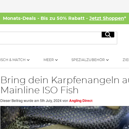
Monats-Deals - Bis zu 50% Rabatt -
Jetzt Shoppen
*
Suche
ISCH & MATCH
MEER
SPEZIALZUBEHÖR
ZIE
Bring dein Karpfenangeln au
Mainline ISO Fish
Dieser Beitrag wurde am
5th July, 2024
von
Angling Direct