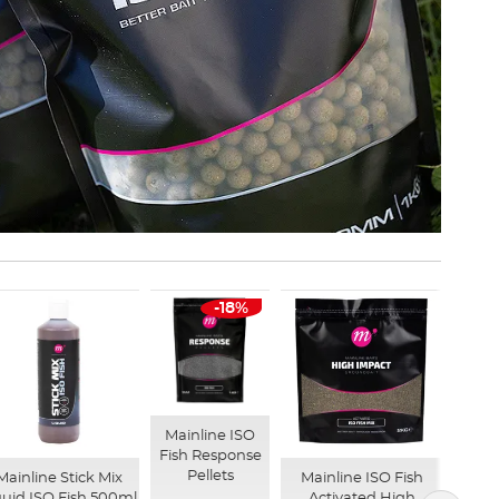
-18%
Mainline ISO
Fish Response
Pellets
Mainline Stick Mix
Mainline ISO Fish
quid ISO Fish 500ml
Activated High