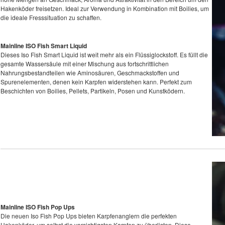
Hakenköder freisetzen. Ideal zur Verwendung in Kombination mit Boilies, um
die ideale Fresssituation zu schaffen.
Mainline ISO Fish Smart Liquid
Dieses Iso Fish Smart Liquid ist weit mehr als ein Flüssiglockstoff. Es füllt die
gesamte Wassersäule mit einer Mischung aus fortschrittlichen
Nahrungsbestandteilen wie Aminosäuren, Geschmackstoffen und
Spurenelementen, denen kein Karpfen widerstehen kann. Perfekt zum
Beschichten von Boilies, Pellets, Partikeln, Posen und Kunstködern.
Mainline ISO Fish Pop Ups
Die neuen Iso Fish Pop Ups bieten Karpfenanglern die perfekten
Hakenköder, um selbst die vorsichtigsten Karpfen zu überlisten. Diese