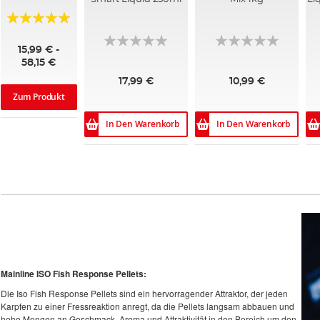
Bewertung:
100%
15,99 € -
58,15 €
17,99 €
10,99 €
Zum Produkt
In Den Warenkorb
In Den Warenkorb
Mainline ISO Fish Response Pellets:
Die Iso Fish Response Pellets sind ein hervorragender Attraktor, der jeden
Karpfen zu einer Fressreaktion anregt, da die Pellets langsam abbauen und
hohe Mengen an Geschmack, Aroma und Attraktivität in den Bereich um den