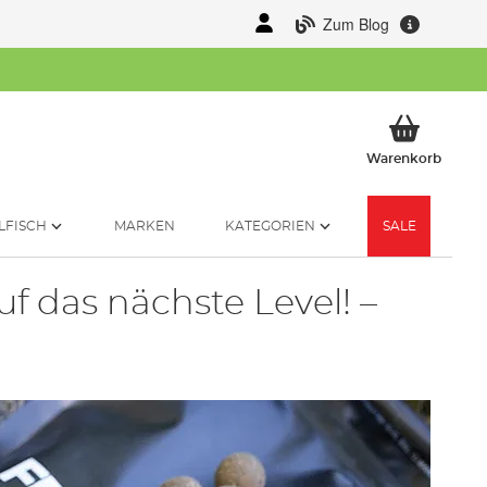
Zum Blog
Mein 
Warenkorb
LFISCH
MARKEN
KATEGORIEN
SALE
f das nächste Level! –