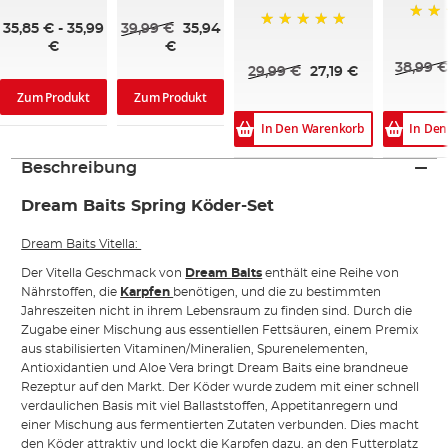
35,85 €
-
35,99
39,99 €
35,94
100%
100%
€
€
38,99 €
29,99 €
27,19 €
Zum Produkt
Zum Produkt
In Den Warenkorb
In De
Beschreibung
Dream Baits Spring Köder-Set
Dream Baits Vitella:
Der Vitella Geschmack von
Dream Baits
enthält eine Reihe von
Nährstoffen, die
Karpfen
benötigen, und die zu bestimmten
Jahreszeiten nicht in ihrem Lebensraum zu finden sind. Durch die
Zugabe einer Mischung aus essentiellen Fettsäuren, einem Premix
aus stabilisierten Vitaminen/Mineralien, Spurenelementen,
Antioxidantien und Aloe Vera bringt Dream Baits eine brandneue
Rezeptur auf den Markt. Der Köder wurde zudem mit einer schnell
verdaulichen Basis mit viel Ballaststoffen, Appetitanregern und
einer Mischung aus fermentierten Zutaten verbunden. Dies macht
den Köder attraktiv und lockt die Karpfen dazu, an den Futterplatz