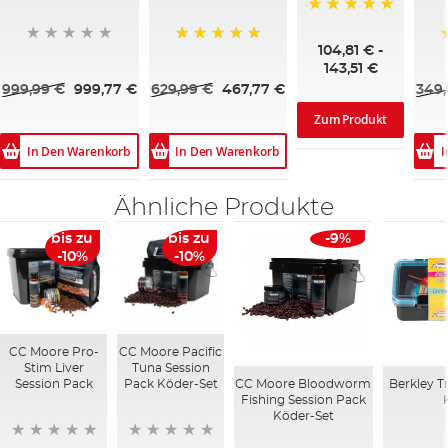
100%
104,81 €
-
100%
143,51 €
999,99 €
999,77 €
629,99 €
467,77 €
349,
Zum Produkt
In Den Warenkorb
In Den Warenkorb
I
Ähnliche Produkte
bis zu
bis zu
-9%
-10%
-10%
CC Moore Pro-
CC Moore Pacific
Stim Liver
Tuna Session
CC Moore Bloodworm
Berkley T
Session Pack
Pack Köder-Set
Fishing Session Pack
Köder-Set