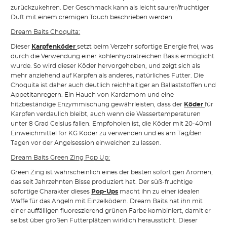
zurückzukehren. Der Geschmack kann als leicht saurer/fruchtiger
Duft mit einem cremigen Touch beschrieben werden.
Dream Baits Choquita:
Dieser
Karpfenköder
setzt beim Verzehr sofortige Energie frei, was
durch die Verwendung einer kohlenhydratreichen Basis ermöglicht
wurde. So wird dieser Köder hervorgehoben, und zeigt sich als
mehr anziehend auf Karpfen als anderes, natürliches Futter. Die
Choquita ist daher auch deutlich reichhaltiger an Ballaststoffen und
Appetitanregern. Ein Hauch von Kardamom und eine
hitzbeständige Enzymmischung gewährleisten, dass der
Köder
für
Karpfen verdaulich bleibt, auch wenn die Wassertemperaturen
unter 8 Grad Celsius fallen. Empfoholen ist, die Köder mit 20-40ml
Einweichmittel for KG Köder zu verwenden und es am Tag/den
Tagen vor der Angelsession einweichen zu lassen.
Dream Baits Green Zing Pop Up:
Green Zing ist wahrscheinlich eines der besten sofortigen Aromen,
das seit Jahrzehnten Bisse produziert hat. Der süß-fruchtige
sofortige Charakter dieses
Pop-Ups
macht ihn zu einer idealen
Waffe für das Angeln mit Einzelködern. Dream Baits hat ihn mit
einer auffälligen fluoreszierend grünen Farbe kombiniert, damit er
selbst über großen Futterplätzen wirklich heraussticht. Dieser