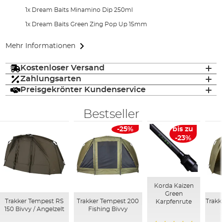
1x Dream Baits Minamino Dip 250ml
1x Dream Baits Green Zing Pop Up 15mm
Mehr Informationen
Kostenloser Versand
Zahlungsarten
Preisgekrönter Kundenservice
Bestseller
-25%
bis zu
-23%
Korda Kaizen
Green
Trakker Tempest RS
Trakker Tempest 200
Trakk
Karpfenrute
150 Bivvy / Angelzelt
Fishing Bivvy