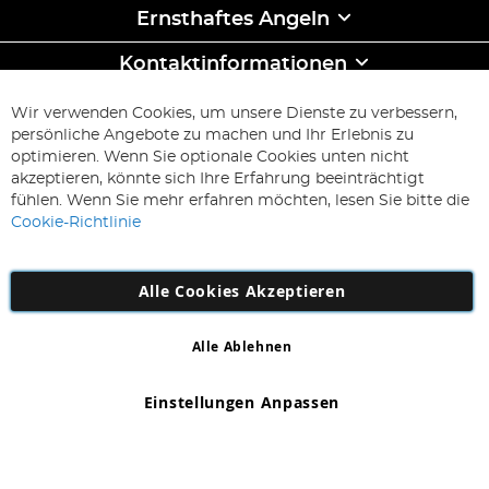
Ernsthaftes Angeln
Kontaktinformationen
ABONNIEREN & SPAREN
Wir verwenden Cookies, um unsere Dienste zu verbessern,
Melden
persönliche Angebote zu machen und Ihr Erlebnis zu
Sie
optimieren. Wenn Sie optionale Cookies unten nicht
sich
Abonnieren
akzeptieren, könnte sich Ihre Erfahrung beeinträchtigt
für
fühlen. Wenn Sie mehr erfahren möchten, lesen Sie bitte die
unseren
Cookie-Richtlinie
Newsletter
an:
Alle Cookies Akzeptieren
Alle Ablehnen
Copyright 1997 - 2026
AD NL B.V
. Alle Rechte vorbehalten.
AD NL B.V Dirk Hartogweg 14 DC1 Unit 5 5928LV Venlo,
Einstellungen Anpassen
Firmennummer: 863029607
*Irrtum und Änderungen vorbehalten.