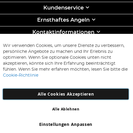
Kundenservice
Ernsthaftes Angeln
Kontaktinformationen
ABONNIEREN & SPAREN
Wir verwenden Cookies, um unsere Dienste zu verbessern,
Melden
persönliche Angebote zu machen und Ihr Erlebnis zu
Sie
optimieren. Wenn Sie optionale Cookies unten nicht
sich
Abonnieren
akzeptieren, könnte sich Ihre Erfahrung beeinträchtigt
für
fühlen. Wenn Sie mehr erfahren möchten, lesen Sie bitte die
unseren
Cookie-Richtlinie
Newsletter
an:
Alle Cookies Akzeptieren
Alle Ablehnen
Copyright 1997 - 2026
AD NL B.V
. Alle Rechte vorbehalten.
AD NL B.V Dirk Hartogweg 14 DC1 Unit 5 5928LV Venlo,
Einstellungen Anpassen
Firmennummer: 863029607
*Irrtum und Änderungen vorbehalten.