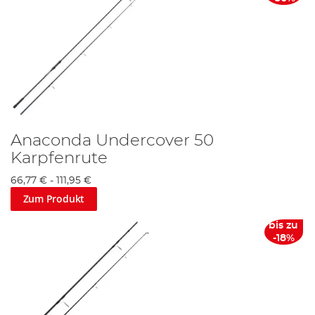
Anaconda Undercover 50
Karpfenrute
66,77 €
-
111,95 €
Zum Produkt
bis zu
-18%