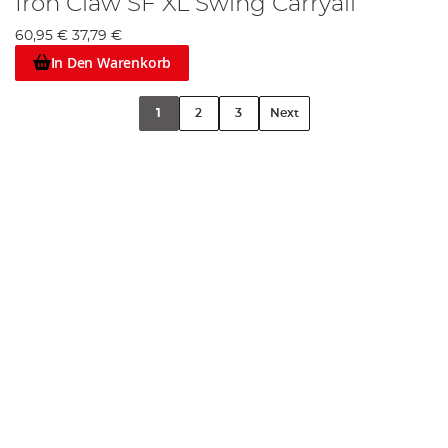
Iron Claw SF XL Swing Carryall
60,95 €
37,79 €
In Den Warenkorb
1
2
3
Next