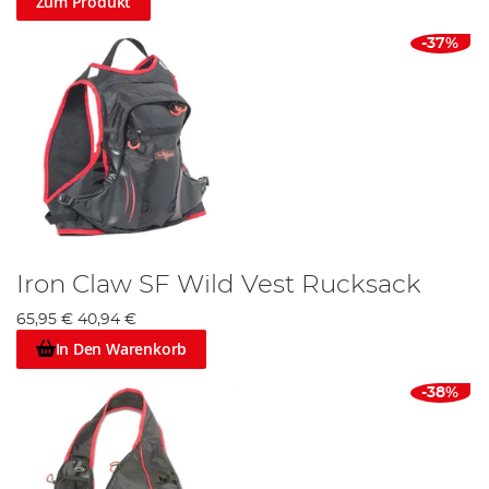
Zum Produkt
-37%
Iron Claw SF Wild Vest Rucksack
65,95 €
40,94 €
In Den Warenkorb
-38%