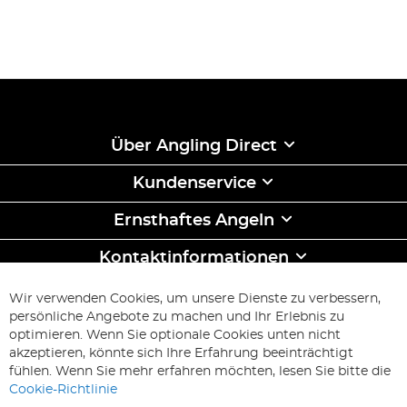
Über Angling Direct
Kundenservice
Ernsthaftes Angeln
Kontaktinformationen
ABONNIEREN & SPAREN
Wir verwenden Cookies, um unsere Dienste zu verbessern,
Melden
persönliche Angebote zu machen und Ihr Erlebnis zu
Sie
optimieren. Wenn Sie optionale Cookies unten nicht
sich
Abonnieren
akzeptieren, könnte sich Ihre Erfahrung beeinträchtigt
für
fühlen. Wenn Sie mehr erfahren möchten, lesen Sie bitte die
unseren
Cookie-Richtlinie
Newsletter