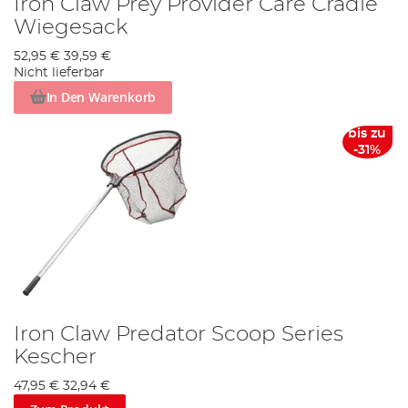
Iron Claw Prey Provider Care Cradle
Wiegesack
52,95 €
39,59 €
Nicht lieferbar
In Den Warenkorb
bis zu
-31%
Iron Claw Predator Scoop Series
Kescher
47,95 €
32,94 €