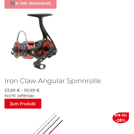
In Den Warenkorb
Iron Claw Angular Spinnrolle
53,99 €
-
59,99 €
Nicht lieferbar
Zum Produkt
bis zu
-26%