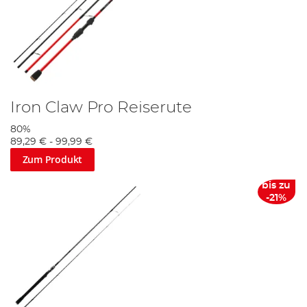
Iron Claw Pro Reiserute
80%
89,29 €
-
99,99 €
Zum Produkt
bis zu
-21%