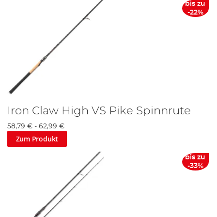
bis zu
-22%
Iron Claw High VS Pike Spinnrute
58,79 €
-
62,99 €
Zum Produkt
bis zu
-33%