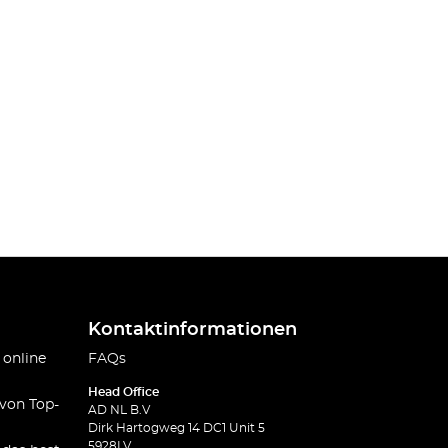
Kontaktinformationen
 online
FAQs
Head Office
 von Top-
AD NL B.V
Dirk Hartogweg 14 DC1 Unit 5
5928LV