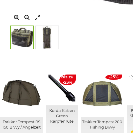
Zum
Anfang
der
Bildgalerie
springen
bis zu
-25%
-23%
Korda Kaizen
F
Green
S
Karpfenrute
Trakker Tempest RS
Trakker Tempest 200
150 Bivvy / Angelzelt
Fishing Bivvy