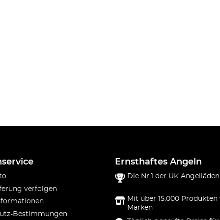
service
Ernsthaftes Angeln
to
Die Nr.1 der UK Angelläden
ferung verfolgen
Mit über 15.000 Produkten
nformationen
Marken
utz-Bestimmungen