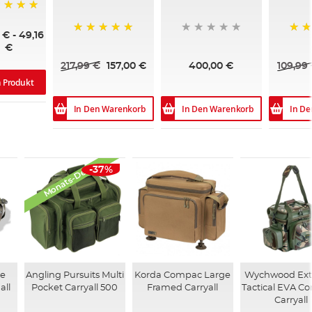
%
 €
-
49,16
100%
76%
€
217,99 €
157,00 €
400,00 €
109,99
 Produkt
In Den Warenkorb
In Den Warenkorb
In D
Monats-Deals
-37%
ge
Angling Pursuits Multi
Korda Compac Large
Wychwood Ext
all
Pocket Carryall 500
Framed Carryall
Tactical EVA C
Carryall