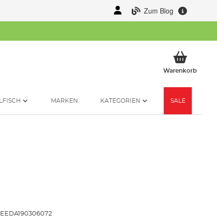
Zum Blog
Mein 
Warenkorb
LFISCH
MARKEN
KATEGORIEN
SALE
LEEDA190306072