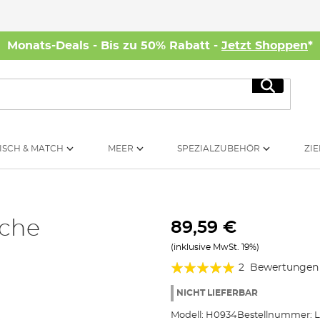
Monats-Deals - Bis zu 50% Rabatt -
Jetzt Shoppen
*
Suche
ISCH & MATCH
MEER
SPEZIALZUBEHÖR
ZIE
che
89,59 €
(inklusive MwSt. 19%)
Bewertung:
2
Bewertungen
100%
NICHT LIEFERBAR
Modell:
H0934
Bestellnummer: