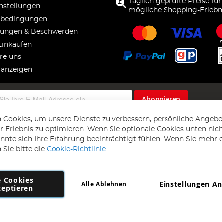
Täglich geprüfte Preise für
nstellungen
mögliche Shopping-Erlebn
sbedingungen
ungen & Beschwerden
Einkaufen
re uns
 anzeigen
Abonnieren
 Cookies, um unsere Dienste zu verbessern, persönliche Angebo
 Erlebnis zu optimieren. Wenn Sie optionale Cookies unten nic
önnte sich Ihre Erfahrung beeinträchtigt fühlen. Wenn Sie mehr 
 Sie bitte die
Cookie-Richtlinie
e Cookies
Einstellungen A
Alle Ablehnen
Copyright 1997 - 2026
AD NL B.V
. Alle Rechte vorbehalten.
zeptieren
NL B.V Dirk Hartogweg 14 DC1 Unit 5 5928LV Venlo, Firmennummer: 86302
*Irrtum und Änderungen vorbehalten.