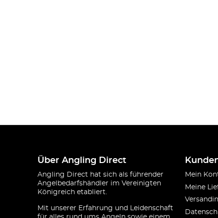
Über Angling Direct
Kunden
Angling Direct hat sich als führender
Mein Kon
Angelbedarfshändler im Vereinigten
Meine Lie
Königreich etabliert.
Versandi
Mit unserer Erfahrung und Leidenschaft
Datensch
für alles rund ums Angeln sowie einem