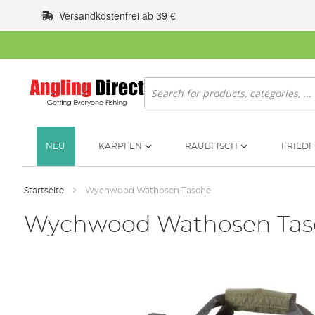
Zum
Versandkostenfrei ab 39 €
Inhalt
springen
Suche
NEU
KARPFEN
RAUBFISCH
FRIEDF
Startseite
Wychwood Wathosen Tasche
Wychwood Wathosen Tas
Zum
Ende
der
Bildgalerie
springen