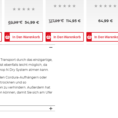
127,99 €
114,95 €
64,99 €
69,99 €
54,99 €
In Den Warenkorb
In Den Warenkorb
In Den Warenko
ansport durch das einzigartige,
st ebenfalls leicht möglich, da
 Drop N Dry System atmen kann.
 den Cordura-Aufhängern oder
u trocknen und so
n zu verhindern. Außerdem hat
n können, damit Sie sich am Ufer