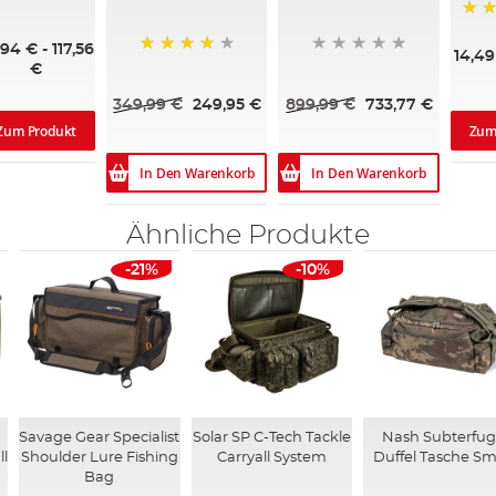
0%
100
,94 €
-
117,56
14,49
89%
€
349,99 €
249,95 €
899,99 €
733,77 €
Zum Produkt
Zum
In Den Warenkorb
In Den Warenkorb
Ähnliche Produkte
-21%
-10%
Savage Gear Specialist
Solar SP C-Tech Tackle
Nash Subterfu
ll
Shoulder Lure Fishing
Carryall System
Duffel Tasche Sm
Bag