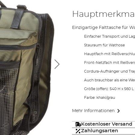
Hauptmerkma
Einzigartige Falttasche für W
Einfacher Transport und La
Stauraum für Wathose
Hauptfach mit Reißverschlu
Front-Netzfach mit Reißversc
Cordura-Aufhänger und Trag
Auch brauchbar als eine We
Größe (offen): 540 H x 560 L 
Farbe: khaki/grau
Mehr Informationen
Kostenloser Versand
Zahlungsarten