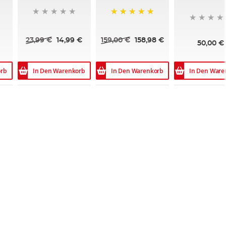
100%
23,99 €
14,99 €
159,00 €
158,98 €
50,00 €
rb
In Den Warenkorb
In Den Warenkorb
In Den Ware