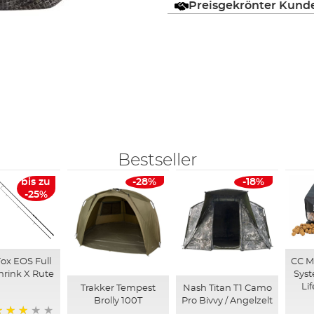
Preisgekrönter Kund
Bestseller
bis zu
-28%
-18%
-25%
ox EOS Full
CC M
hrink X Rute
Syst
Lif
Trakker Tempest
Nash Titan T1 Camo
Brolly 100T
Pro Bivvy / Angelzelt