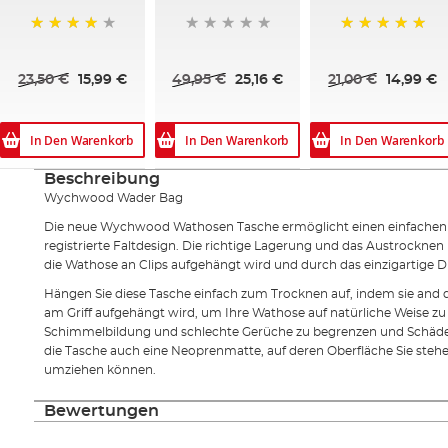
85%
100%
23,50 €
15,99 €
49,95 €
25,16 €
21,00 €
14,99 €
In Den Warenkorb
In Den Warenkorb
In Den Warenkorb
Beschreibung
Wychwood Wader Bag
Die neue Wychwood Wathosen Tasche ermöglicht einen einfachen Tr
registrierte Faltdesign. Die richtige Lagerung und das Austrocknen i
die Wathose an Clips aufgehängt wird und durch das einzigartige
Hängen Sie diese Tasche einfach zum Trocknen auf, indem sie and
am Griff aufgehängt wird, um Ihre Wathose auf natürliche Weise z
Schimmelbildung und schlechte Gerüche zu begrenzen und Schäde
die Tasche auch eine Neoprenmatte, auf deren Oberfläche Sie stehe
umziehen können.
Bewertungen