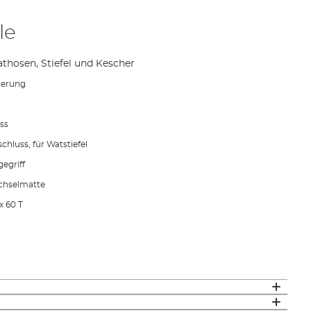
le
athosen, Stiefel und Kescher
gerung
ss
hluss, für Watstiefel
egriff
chselmatte
x 60 T