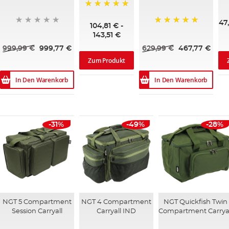
6
100%
47
104,81 €
-
100%
143,51 €
999,99 €
999,77 €
629,99 €
467,77 €
Zum Produkt
In Den Warenkorb
In Den Warenkorb
-31%
-49%
-28%
NGT 5 Compartment
NGT 4 Compartment
NGT Quickfish Twin
Session Carryall
Carryall IND
Compartment Carrya