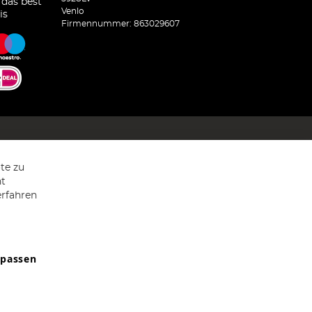
 das best
Venlo
is
Firmennummer: 863029607
te zu
ht
erfahren
npassen
9607