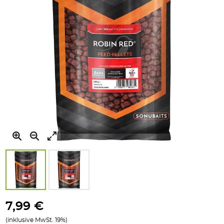
Zum
Anfang
7,99 €
der
(inklusive MwSt. 19%)
Bildgalerie