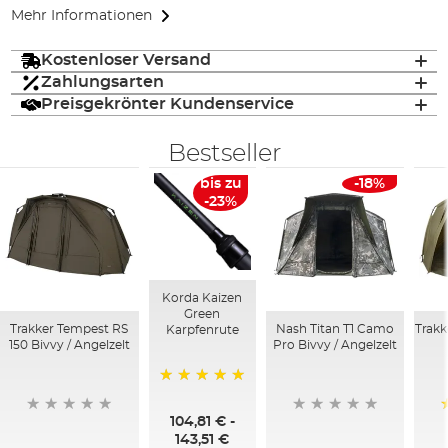
Mehr Informationen
Kostenloser Versand
Zahlungsarten
Preisgekrönter Kundenservice
Bestseller
bis zu
-18%
-23%
Korda Kaizen
Green
Trakker Tempest RS
Nash Titan T1 Camo
Trakk
Karpfenrute
150 Bivvy / Angelzelt
Pro Bivvy / Angelzelt
100%
104,81 €
-
143,51 €