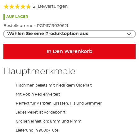
Bewertung:
springen
2
Bewertungen
90%
AUF LAGER
Bestellnummer:
PGPID19030621
Wählen Sie eine Produktoption aus
In Den Warenkorb
Hauptmerkmale
Fischmehlpellets mit niedrigem Ölgehalt
Mit Robin Red erweitert
Perfekt für Karpfen, Brassen, F1s und Skimmer
Jedes Pellet ist vorgebohrt
Größen erhältlich: 8mm und 14mm
Lieferung in 900g-Tüte