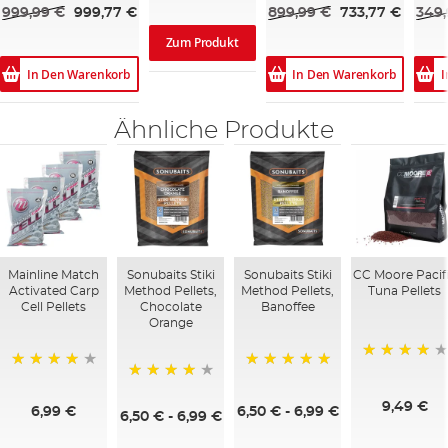
999,99 €
999,77 €
899,99 €
733,77 €
349,
Zum Produkt
In Den Warenkorb
In Den Warenkorb
I
Ähnliche Produkte
Mainline Match
Sonubaits Stiki
Sonubaits Stiki
CC Moore Pacif
Activated Carp
Method Pellets,
Method Pellets,
Tuna Pellets
Cell Pellets
Chocolate
Banoffee
Orange
97%
99%
100%
98%
9,49 €
6,99 €
6,50 €
-
6,99 €
6,50 €
-
6,99 €