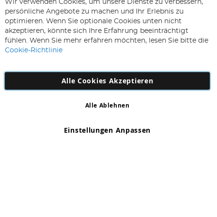
ABONNIEREN & SPAREN
Wir verwenden Cookies, um unsere Dienste zu verbessern,
Melden
persönliche Angebote zu machen und Ihr Erlebnis zu
Sie
optimieren. Wenn Sie optionale Cookies unten nicht
sich
Abonnieren
akzeptieren, könnte sich Ihre Erfahrung beeinträchtigt
für
fühlen. Wenn Sie mehr erfahren möchten, lesen Sie bitte die
unseren
Cookie-Richtlinie
Newsletter
an:
Alle Cookies Akzeptieren
Alle Ablehnen
Copyright 1997 - 2026
AD NL B.V
. Alle Rechte vorbehalten.
AD NL B.V Dirk Hartogweg 14 DC1 Unit 5 5928LV Venlo,
Einstellungen Anpassen
Firmennummer: 863029607
*Irrtum und Änderungen vorbehalten.