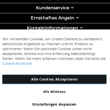
Kundenservice
Ernsthaftes Angeln
Kontaktinformationen
ABONNIEREN & SPAREN
Wir verwenden Cookies, um unsere Dienste zu verbessern,
Melden
persönliche Angebote zu machen und Ihr Erlebnis zu
Sie
optimieren. Wenn Sie optionale Cookies unten nicht
sich
Abonnieren
akzeptieren, könnte sich Ihre Erfahrung beeinträchtigt
für
fühlen. Wenn Sie mehr erfahren möchten, lesen Sie bitte die
unseren
Cookie-Richtlinie
Newsletter
an:
Alle Cookies Akzeptieren
Alle Ablehnen
Copyright 1997 - 2026
AD NL B.V
. Alle Rechte vorbehalten.
AD NL B.V Dirk Hartogweg 14 DC1 Unit 5 5928LV Venlo,
Einstellungen Anpassen
Firmennummer: 863029607