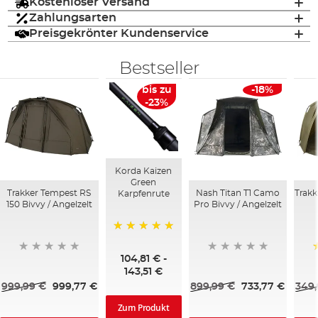
Kostenloser Versand
Zahlungsarten
Preisgekrönter Kundenservice
Bestseller
bis zu
-18%
-23%
Korda Kaizen
Green
Trakker Tempest RS
Nash Titan T1 Camo
Trakk
Karpfenrute
150 Bivvy / Angelzelt
Pro Bivvy / Angelzelt
100%
104,81 €
-
143,51 €
999,99 €
999,77 €
899,99 €
733,77 €
349,
Zum Produkt