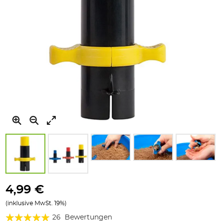
Zum
Anfang
4,99 €
der
(inklusive MwSt. 19%)
Bildgalerie
Bewertung:
springen
26
Bewertungen