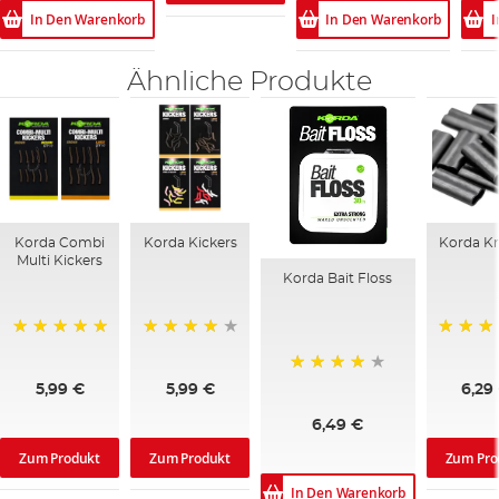
In Den Warenkorb
In Den Warenkorb
I
Ähnliche Produkte
Korda Combi
Korda Kickers
Korda K
Multi Kickers
Korda Bait Floss
100%
96%
93%
95%
5,99 €
5,99 €
6,29
6,49 €
Zum Produkt
Zum Produkt
Zum Pro
In Den Warenkorb