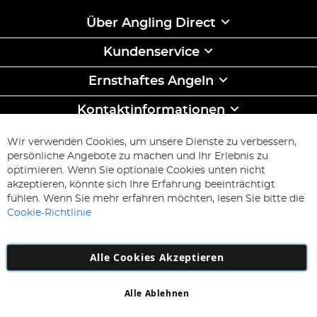
Über Angling Direct
Kundenservice
Ernsthaftes Angeln
Kontaktinformationen
ABONNIEREN & SPAREN
Wir verwenden Cookies, um unsere Dienste zu verbessern,
Melden
persönliche Angebote zu machen und Ihr Erlebnis zu
Sie
optimieren. Wenn Sie optionale Cookies unten nicht
sich
Abonnieren
akzeptieren, könnte sich Ihre Erfahrung beeinträchtigt
für
fühlen. Wenn Sie mehr erfahren möchten, lesen Sie bitte die
unseren
Cookie-Richtlinie
Newsletter
an:
Alle Cookies Akzeptieren
Alle Ablehnen
Copyright 1997 - 2026
AD NL B.V
. Alle Rechte vorbehalten.