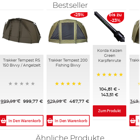
Bestseller
-25%
bis zu
-23%
Korda Kaizen
Green
Trakker Tempest RS
Trakker Tempest 200
Trakk
Karpfenrute
150 Bivvy / Angelzelt
Fishing Bivvy
100%
104,81 €
-
100%
143,51 €
999,99 €
999,77 €
629,99 €
467,77 €
349,
Zum Produkt
In Den Warenkorb
In Den Warenkorb
I
Ähnliche Produkte