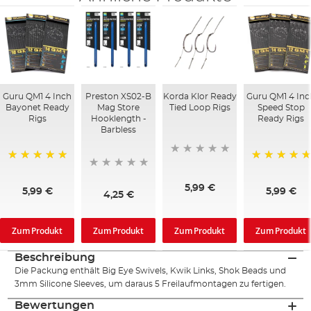
Guru QM1 4 Inch
Preston XS02-B
Korda Klor Ready
Guru QM1 4 Inc
Bayonet Ready
Mag Store
Tied Loop Rigs
Speed Stop
Rigs
Hooklength -
Ready Rigs
Barbless
100%
100%
5,99 €
5,99 €
5,99 €
4,25 €
Zum Produkt
Zum Produkt
Zum Produkt
Zum Produkt
Beschreibung
Die Packung enthält Big Eye Swivels, Kwik Links, Shok Beads und
3mm Silicone Sleeves, um daraus 5 Freilaufmontagen zu fertigen.
Bewertungen