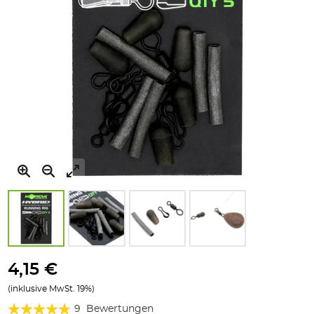
Zum
Anfang
4,15 €
der
(inklusive MwSt. 19%)
Bildgalerie
Bewertung:
springen
9
Bewertungen