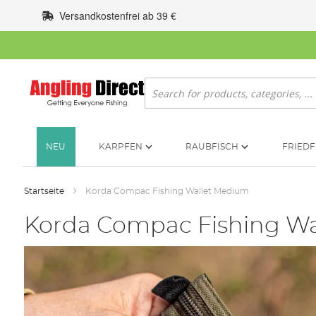
Zum
Versandkostenfrei ab 39 €
Inhalt
springen
Suche
NEU
KARPFEN
RAUBFISCH
FRIEDF
Startseite
Korda Compac Fishing Wallet Medium
Korda Compac Fishing W
Zum
Ende
der
Bildgalerie
springen