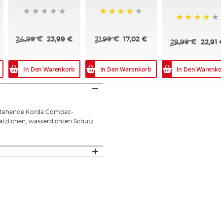
90%
80%
24,99 €
23,99 €
21,99 €
17,02 €
29,99 €
22,91
In Den Warenkorb
In Den Warenkorb
In Den Warenko
estehende Korda Compac-
ätzlichen, wasserdichten Schutz