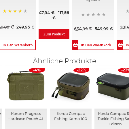
60%
47,94 €
-
117,56
89%
€
49,99 €
249,95 €
201,
634,99 €
549,99 €
Zum Produkt
In Den Warenkorb
In Den Warenkorb
I
Ähnliche Produkte
-4%
-22%
-23
A
Korum Progress
Korda Compac
Korda Compac 1
Hardcase Pouch 4L
Fishing Kamo 100
Tackle Fishing S
Edition