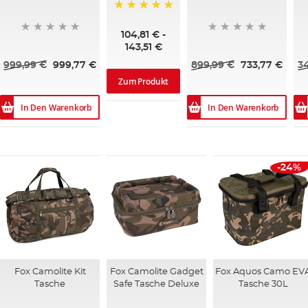
100%
104,81 €
-
143,51 €
999,99 €
999,77 €
899,99 €
733,77 €
3
Zum Produkt
In Den Warenkorb
In Den Warenkorb
-24%
Fox Camolite Kit
Fox Camolite Gadget
Fox Aquos Camo EV
Tasche
Safe Tasche Deluxe
Tasche 30L