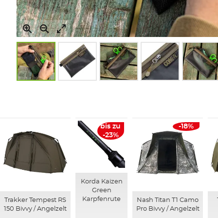
Zum
Anfang
der
Bildgalerie
springen
bis zu
-18%
-23%
Korda Kaizen
Green
Karpfenrute
Trakker Tempest RS
Nash Titan T1 Camo
150 Bivvy / Angelzelt
Pro Bivvy / Angelzelt