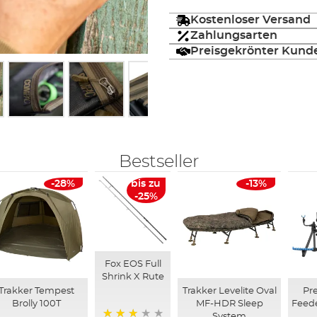
Kostenloser Versand
Zahlungsarten
Preisgekrönter Kund
Bestseller
-28%
bis zu
-13%
-25%
Fox EOS Full
Shrink X Rute
Trakker Tempest
Trakker Levelite Oval
Pre
Brolly 100T
MF-HDR Sleep
Feed
System