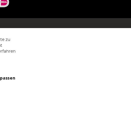
te zu
ht
erfahren
npassen
9607