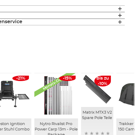
enservice
Monats-Deals
-21%
-15%
bis zu
-10%
Matrix MTX3 V2
Spare Pole Teile
ston Ignition
Nytro Rivalist Pro
Trakker
er Stuhl Combo
Power Carp 13m - Pole
150 Camo
Package