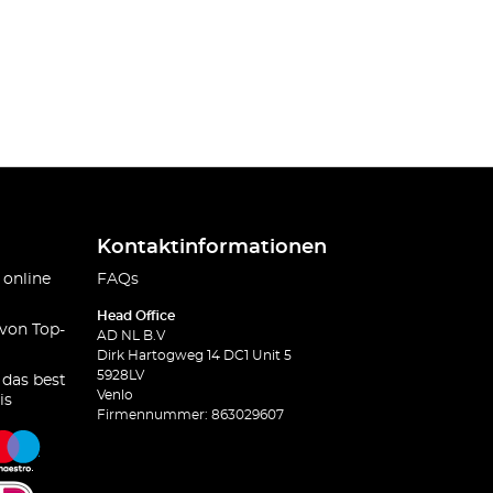
Kontaktinformationen
 online
FAQs
Head Office
 von Top-
AD NL B.V
Dirk Hartogweg 14 DC1 Unit 5
5928LV
 das best
Venlo
is
Firmennummer: 863029607