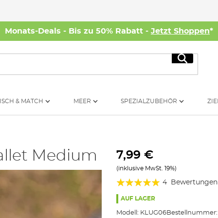
Monats-Deals - Bis zu 50% Rabatt -
Jetzt Shoppen
*
Suche
ISCH & MATCH
MEER
SPEZIALZUBEHÖR
ZIE
allet Medium
7,99 €
(inklusive MwSt. 19%)
Bewertung:
4
Bewertungen
100%
AUF LAGER
Modell:
KLUG06
Bestellnummer: