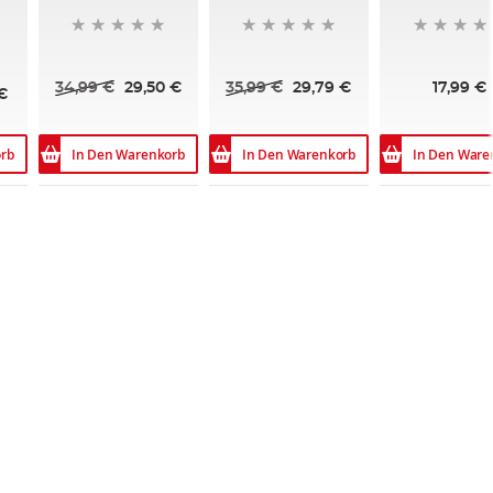
34,99 €
29,50 €
35,99 €
29,79 €
17,99 €
 €
rb
In Den Warenkorb
In Den Warenkorb
In Den Ware