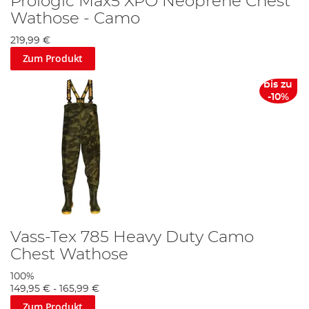
Prologic Max5 XPO Neoprene Chest
Wathose - Camo
219,99 €
Zum Produkt
bis zu
-10%
Vass-Tex 785 Heavy Duty Camo
Chest Wathose
100%
149,95 €
-
165,99 €
Zum Produkt