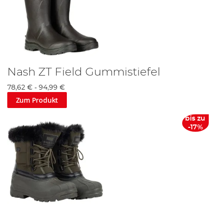
Nash ZT Field Gummistiefel
78,62 €
-
94,99 €
Zum Produkt
bis zu
-17%