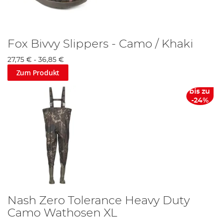
Fox Bivvy Slippers - Camo / Khaki
27,75 €
-
36,85 €
Zum Produkt
bis zu
-24%
Nash Zero Tolerance Heavy Duty
Camo Wathosen XL