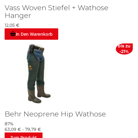
Vass Woven Stiefel + Wathose
Hanger
12,05 €
In Den Warenkorb
bis zu
-21%
Behr Neoprene Hip Wathose
87%
63,09 €
-
79,79 €
Zum Produkt