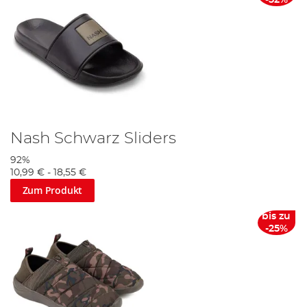
Nash Schwarz Sliders
92%
10,99 €
-
18,55 €
Zum Produkt
bis zu
-25%