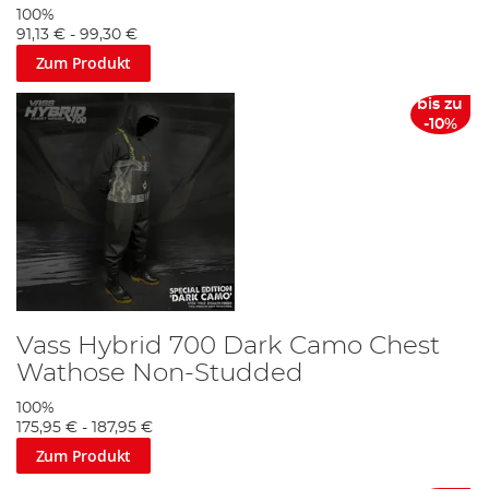
100%
91,13 €
-
99,30 €
Zum Produkt
bis zu
-10%
Vass Hybrid 700 Dark Camo Chest
Wathose Non-Studded
100%
175,95 €
-
187,95 €
Zum Produkt