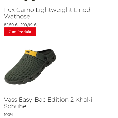
unerwarteten Wellen konfrontiert werden.
Fox Camo Lightweight Lined
Sehen Sie sich das
Vass-Angebot
an.
Wathose
82,50 €
-
109,99 €
Zum Produkt
Vass Easy-Bac Edition 2 Khaki
Schuhe
100%