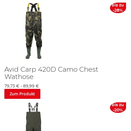
bis zu
-28%
Avid Carp 420D Camo Chest
Wathose
79,73 €
-
89,99 €
Zum Produkt
bis zu
-20%