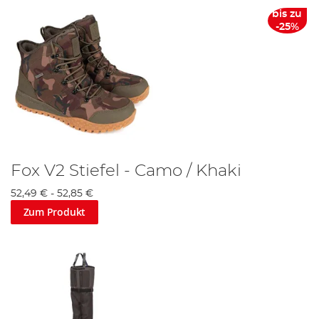
bis zu
-25%
Fox V2 Stiefel - Camo / Khaki
52,49 €
-
52,85 €
Zum Produkt