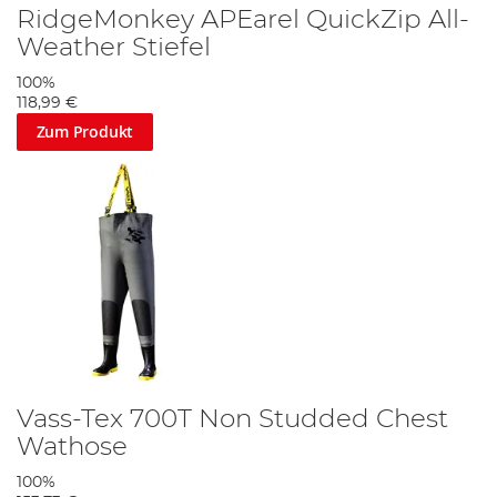
RidgeMonkey APEarel QuickZip All-
Weather Stiefel
100%
118,99 €
Zum Produkt
Vass-Tex 700T Non Studded Chest
Wathose
100%