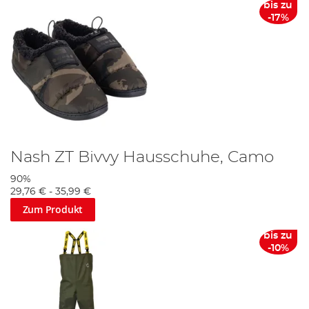
bis zu
-17%
Nash ZT Bivvy Hausschuhe, Camo
90%
29,76 €
-
35,99 €
Zum Produkt
bis zu
-10%