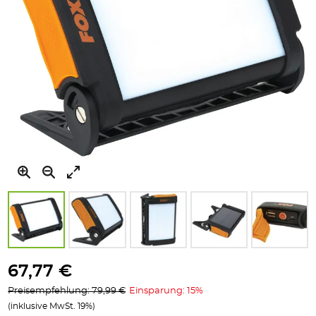
Zum
Anfang
67,77 €
der
Preisempfehlung: 79,99 €
Einsparung: 15%
Bildgalerie
(inklusive MwSt. 19%)
springen