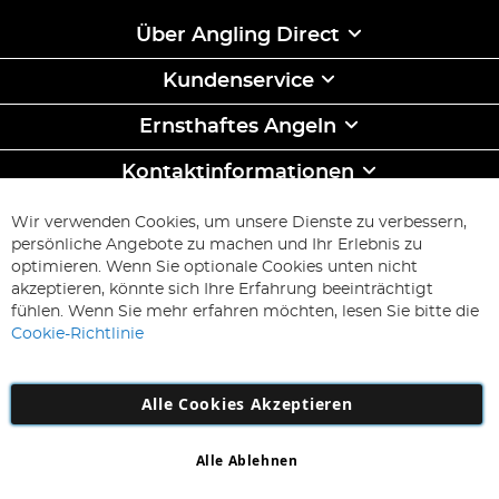
Über Angling Direct
Kundenservice
Ernsthaftes Angeln
Kontaktinformationen
ABONNIEREN & SPAREN
Wir verwenden Cookies, um unsere Dienste zu verbessern,
Melden
persönliche Angebote zu machen und Ihr Erlebnis zu
Sie
optimieren. Wenn Sie optionale Cookies unten nicht
sich
Abonnieren
akzeptieren, könnte sich Ihre Erfahrung beeinträchtigt
für
fühlen. Wenn Sie mehr erfahren möchten, lesen Sie bitte die
unseren
Cookie-Richtlinie
Newsletter
an:
Alle Cookies Akzeptieren
Alle Ablehnen
Copyright 1997 - 2026
AD NL B.V
. Alle Rechte vorbehalten.