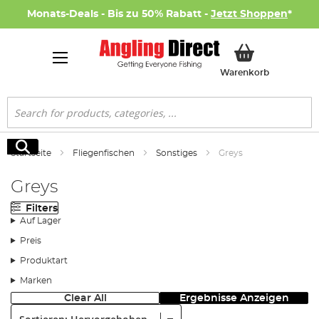
Monats-Deals - Bis zu 50% Rabatt -
Jetzt Shoppen
*
Mein Ware
Warenkorb
Suche
Suche
Startseite
Fliegenfischen
Sonstiges
Greys
Greys
Filters
Auf Lager
Preis
Produktart
Marken
Clear All
Ergebnisse Anzeigen
Sortieren: