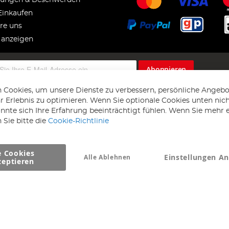
ungen & Beschwerden
Einkaufen
re uns
 anzeigen
Abonnieren
 Cookies, um unsere Dienste zu verbessern, persönliche Angebo
 Erlebnis zu optimieren. Wenn Sie optionale Cookies unten nic
önnte sich Ihre Erfahrung beeinträchtigt fühlen. Wenn Sie mehr 
 Sie bitte die
Cookie-Richtlinie
e Cookies
Einstellungen A
Alle Ablehnen
Copyright 1997 - 2026
AD NL B.V
. Alle Rechte vorbehalten.
zeptieren
NL B.V Dirk Hartogweg 14 DC1 Unit 5 5928LV Venlo, Firmennummer: 86302
*Irrtum und Änderungen vorbehalten.