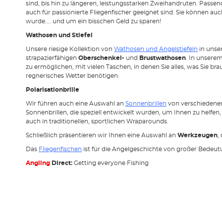
sind, bis hin zu längeren, leistungsstarken Zweihandruten. Passe
auch für passionierte Fliegenfischer geeignet sind. Sie können a
wurde.... und um ein bisschen Geld zu sparen!
Wathosen und Stiefel
Unsere riesige Kollektion von
Wathosen und Angelstiefeln
in unse
strapazierfähigen
Oberschenkel-
und
Brustwathosen
. In unsere
zu ermöglichen, mit vielen Taschen, in denen Sie alles, was Sie 
regnerisches Wetter benötigen.
Polarisationbrille
Wir führen auch eine Auswahl an
Sonnenbrillen
von verschiedene
Sonnenbrillen, die speziell entwickelt wurden, um Ihnen zu helfen
auch in traditionellen, sportlichen Wraparounds.
Schließlich präsentieren wir Ihnen eine Auswahl an
Werkzeugen
,
Das
Fliegenfischen
ist für die Angelgeschichte von großer Bedeut
Angling
Direct:
Getting everyone Fishing