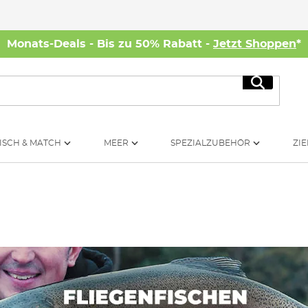
Monats-Deals - Bis zu 50% Rabatt -
Jetzt Shoppen
*
Suche
ISCH & MATCH
MEER
SPEZIALZUBEHÖR
ZIE