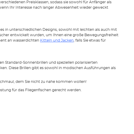
n verschiedenen Preisklassen, sodass sie sowohl für Anfänger als
r wenn Ihr Interesse nach langer Abwesenheit wieder geweckt
 es in unterschiedlichen Designs, sowohl mit leichten als auch mit
nfischer entwickelt wurden, um Ihnen eine große Bewegungsfreiheit
iment an wasserdichten
Kitteln und Jacken
, falls Sie etwas für
n Standard-Sonnenbrillen und speziellen polarisierten
ecken. Diese Brillen gibt es sowohl in modischen Ausführungen als
 Fischmaul, dem Sie nicht zu nahe kommen wollen!
üstung für das Fliegenfischen gerecht werden.