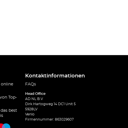
Kontaktinformationen
 online
FAQs
Head Office
 von Top-
AD NL B.V
Dirk Hartogweg 14 DC1 Unit 5
5928LV
 das best
Venlo
is
Firmennummer: 863029607