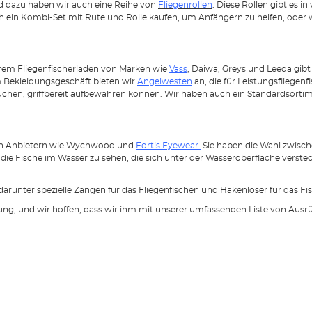
nd dazu haben wir auch eine Reihe von
Fliegenrollen
. Diese Rollen gibt es i
uch ein Kombi-Set mit Rute und Rolle kaufen, um Anfängern zu helfen, ode
rem Fliegenfischerladen von Marken wie
Vass
, Daiwa, Greys und Leeda gibt
m Bekleidungsgeschäft bieten wir
Angelwesten
an, die für Leistungsfliege
brauchen, griffbereit aufbewahren können. Wir haben auch ein Standardsort
n Anbietern wie Wychwood und
Fortis Eyewear.
Sie haben die Wahl zwische
, die Fische im Wasser zu sehen, die sich unter der Wasseroberfläche verst
 darunter spezielle Zangen für das Fliegenfischen und Hakenlöser für das
ung, und wir hoffen, dass wir ihm mit unserer umfassenden Liste von Ausr