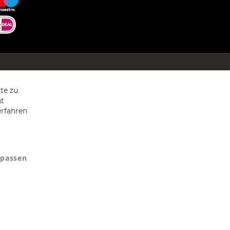
te zu
ht
erfahren
npassen
9607