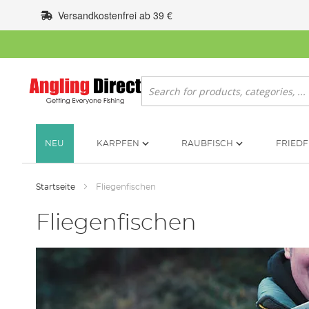
Zum
Versandkostenfrei ab 39 €
Inhalt
springen
Suche
NEU
KARPFEN
RAUBFISCH
FRIEDF
Startseite
Fliegenfischen
Fliegenfischen