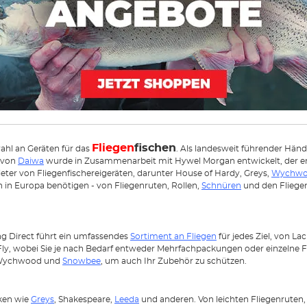
Fliegen
fischen
hl an Geräten für das
. Als landesweit führender Händ
von
Daiwa
wurde in Zusammenarbeit mit Hywel Morgan entwickelt, der eng
eter von Fliegenfischereigeräten, darunter House of Hardy, Greys,
Wychw
n in Europa benötigen - von Fliegenruten, Rollen,
Schnüren
und den Fliegen
ng Direct führt ein umfassendes
Sortiment an Fliegen
für jedes Ziel, von Lac
Fly, wobei Sie je nach Bedarf entweder Mehrfachpackungen oder einzelne F
, Wychwood und
Snowbee
, um auch Ihr Zubehör zu schützen.
ken wie
Greys
, Shakespeare,
Leeda
und anderen. Von leichten Fliegenruten, 