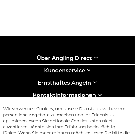
Kraft im Rückgrat und ohne Rückschlag ermöglicht die
KX-i Rute
weite Würfe mit unübertroffener Präzision.
Für eine Marke, die erschwingliche Qualität bietet, hat
Kodex
das "intelligente Tackle", mit dem Sie immer etwas
fangen.
Über Angling Direct
Kundenservice
Ernsthaftes Angeln
Kontaktinformationen
ABONNIEREN & SPAREN
Wir verwenden Cookies, um unsere Dienste zu verbessern,
Melden
persönliche Angebote zu machen und Ihr Erlebnis zu
Sie
optimieren. Wenn Sie optionale Cookies unten nicht
sich
Abonnieren
akzeptieren, könnte sich Ihre Erfahrung beeinträchtigt
für
fühlen. Wenn Sie mehr erfahren möchten, lesen Sie bitte die