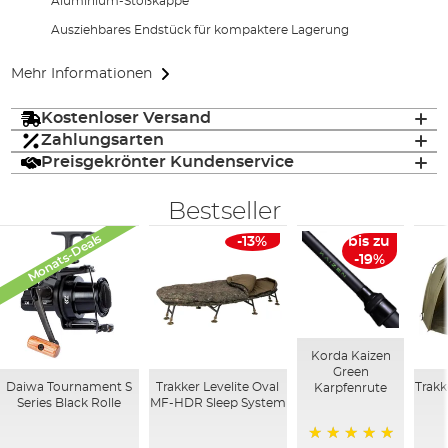
Aluminium-Stoßkappe
Ausziehbares Endstück für kompaktere Lagerung
Mehr Informationen
Kostenloser Versand
Zahlungsarten
Preisgekrönter Kundenservice
Bestseller
Monats-Deals
-13%
bis zu
-19%
Korda Kaizen
Green
Daiwa Tournament S
Trakker Levelite Oval
Trakk
Karpfenrute
Series Black Rolle
MF-HDR Sleep System