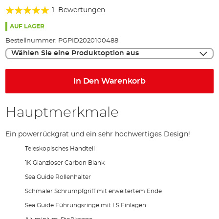
Bewertung:
springen
1
Bewertungen
100%
AUF LAGER
Bestellnummer:
PGPID2020100488
Wählen Sie eine Produktoption aus
In Den Warenkorb
Hauptmerkmale
Ein powerrückgrat und ein sehr hochwertiges Design!
Teleskopisches Handteil
1K Glanzloser Carbon Blank
Sea Guide Rollenhalter
Schmaler Schrumpfgriff mit erweitertem Ende
Sea Guide Führungsringe mit LS Einlagen