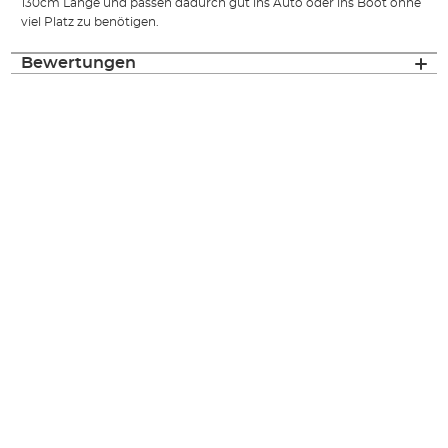
130cm Länge und passen dadurch gut ins Auto oder ins Boot ohne
viel Platz zu benötigen.
Bewertungen