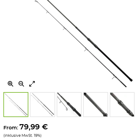
Zum
Anfang
79,99 €
From:
der
(inklusive MwSt. 19%)
Bildgalerie