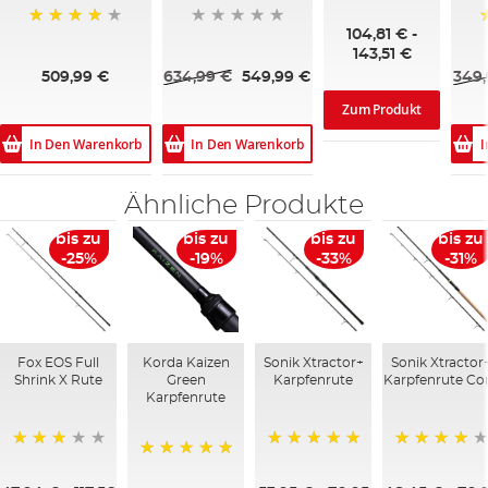
100%
104,81 €
-
95%
143,51 €
509,99 €
634,99 €
549,99 €
349,
Zum Produkt
In Den Warenkorb
In Den Warenkorb
I
Ähnliche Produkte
bis zu
bis zu
bis zu
bis zu
-25%
-19%
-33%
-31%
Fox EOS Full
Korda Kaizen
Sonik Xtractor+
Sonik Xtractor
Shrink X Rute
Green
Karpfenrute
Karpfenrute Co
Karpfenrute
60%
100%
80%
100%