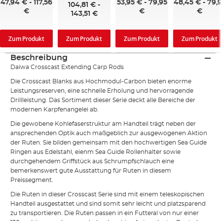
47,94 €
-
117,56
53,95 €
-
79,95
48,45 €
-
79,
104,81 €
-
€
€
€
143,51 €
Zum Produkt
Zum Produkt
Zum Produkt
Zum Produkt
Beschreibung
Daiwa Crosscast Extending Carp Rods
Die Crosscast Blanks aus Hochmodul-Carbon bieten enorme
Leistungsreserven, eine schnelle Erholung und hervorragende
Drillleistung. Das Sortiment dieser Serie deckt alle Bereiche der
modernen Karpfenangelei ab.
Die gewobene Kohlefaserstruktur am Handteil trägt neben der
ansprechenden Optik auch maßgeblich zur ausgewogenen Aktion
der Ruten. Sie bilden gemeinsam mit den hochwertigen Sea Guide
Ringen aus Edelstahl, eienm Sea Guide Rollenhalter sowie
durchgehendem Griffstück aus Schrumpfschlauch eine
bemerkenswert gute Ausstattung für Ruten in diesem
Preissegment.
Die Ruten in dieser Crosscast Serie sind mit einem teleskopischen
Handteil ausgestattet und sind somit sehr leicht und platzsparend
zu transportieren. Die Ruten passen in ein Futteral von nur einer