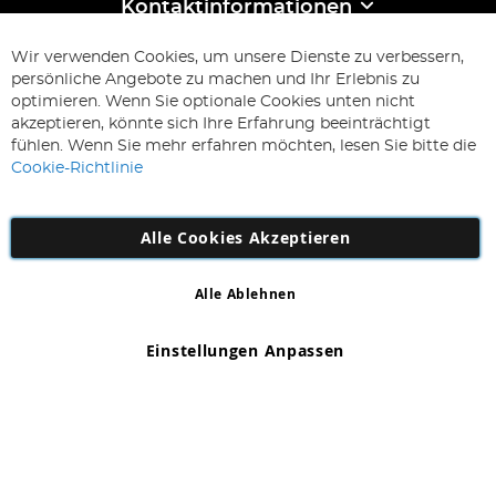
Kontaktinformationen
ABONNIEREN & SPAREN
Wir verwenden Cookies, um unsere Dienste zu verbessern,
Melden
persönliche Angebote zu machen und Ihr Erlebnis zu
Sie
optimieren. Wenn Sie optionale Cookies unten nicht
sich
Abonnieren
akzeptieren, könnte sich Ihre Erfahrung beeinträchtigt
für
fühlen. Wenn Sie mehr erfahren möchten, lesen Sie bitte die
unseren
Cookie-Richtlinie
Newsletter
an:
Alle Cookies Akzeptieren
Alle Ablehnen
Copyright 1997 - 2026
AD NL B.V
. Alle Rechte vorbehalten.
AD NL B.V Dirk Hartogweg 14 DC1 Unit 5 5928LV Venlo,
Einstellungen Anpassen
Firmennummer: 863029607
*Irrtum und Änderungen vorbehalten.