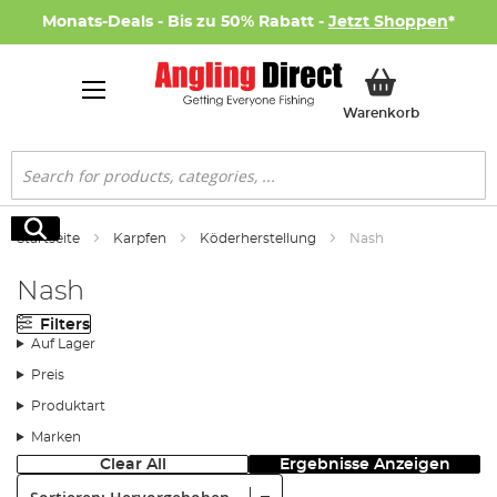
Monats-Deals - Bis zu 50% Rabatt -
Jetzt Shoppen
*
Mein Ware
Warenkorb
Suche
Suche
Startseite
Karpfen
Köderherstellung
Nash
Nash
Filters
Auf Lager
Preis
Produktart
Marken
Clear All
Ergebnisse Anzeigen
Sortieren: