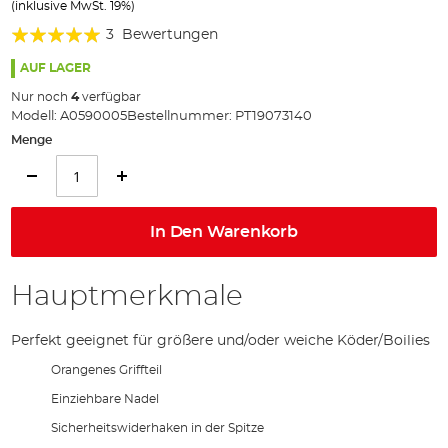
(inklusive MwSt. 19%)
Bildgalerie
Bewertung:
springen
3
Bewertungen
100%
AUF LAGER
Nur noch
4
verfügbar
Modell:
A0590005
Bestellnummer:
PT19073140
Menge
In Den Warenkorb
Hauptmerkmale
Perfekt geeignet für größere und/oder weiche Köder/Boilies
Orangenes Griffteil
Einziehbare Nadel
Sicherheitswiderhaken in der Spitze