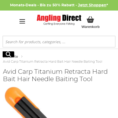
Monats-Deals - Bis zu 50% Rabatt -
Jetzt Shoppen
*
Mein Ware
Warenkorb
Suche
Suche
Startseite
Avid Carp Titanium Retracta Hard Bait Hair Needle Baiting Tool
Avid Carp Titanium Retracta Hard
Bait Hair Needle Baiting Tool
Zum
Ende
der
Bildgalerie
springen