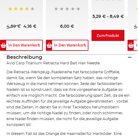
93%
5,29 €
-
8,49 €
4,89 €
4,16 €
6,00 €
4
Zum Produkt
In Den Warenkorb
In Den Warenkorb
I
Beschreibung
Avid Carp Titanium Retracta Hard Bait Hair Needle
Die Retracta-Werkzeug-/Nadelreihe hat farbcodierte Griffteile,
damit Sie, wenn Sie den kompletten Satz haben, das richtige
Werkzeug in die Hand nehmen können. Jede der farbkodierten
Nadeln ist so konstruiert, dass sie ihre vorgesehene Aufgabe so
einfach wie möglich macht. Die farbcodierung spart Zeit, da sie ein
leichtes Auffinden für die jeweilige Aufgabe gewährleisten - vorbei
sind die Zeiten, in denen Sie in Ihrer Tacklebox herumstöbern
müssen, um die richtige Nadel zu finden, oder noch schlimmer,
eine Nadel finden müssen, die nicht für die jeweilige Aufgabe
konzipiert ist!
In diesem Fall ist das Orange die Haarnadel für Hartköder. Eine