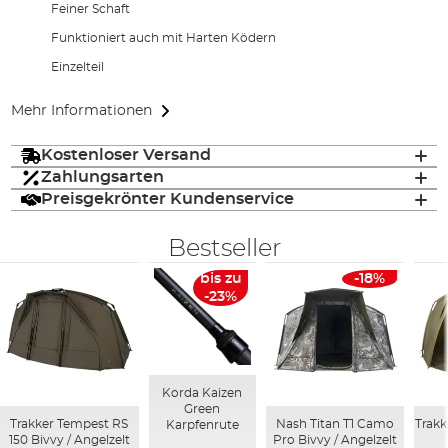
Feiner Schaft
Funktioniert auch mit Harten Ködern
Einzelteil
Mehr Informationen
Kostenloser Versand
Zahlungsarten
Preisgekrönter Kundenservice
Bestseller
bis zu
-18%
-23%
Korda Kaizen
Green
Trakker Tempest RS
Nash Titan T1 Camo
Trakk
Karpfenrute
150 Bivvy / Angelzelt
Pro Bivvy / Angelzelt