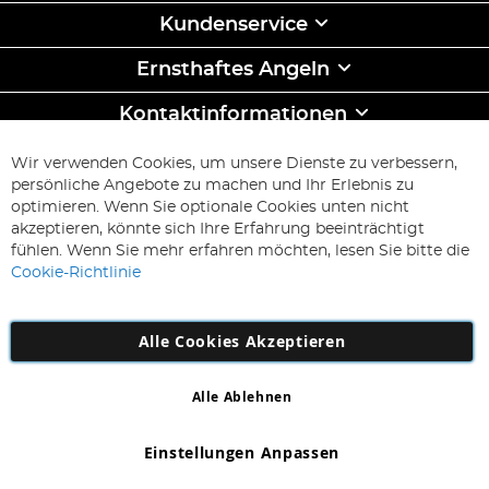
Kundenservice
Ernsthaftes Angeln
Kontaktinformationen
ABONNIEREN & SPAREN
Wir verwenden Cookies, um unsere Dienste zu verbessern,
Melden
persönliche Angebote zu machen und Ihr Erlebnis zu
Sie
optimieren. Wenn Sie optionale Cookies unten nicht
sich
Abonnieren
akzeptieren, könnte sich Ihre Erfahrung beeinträchtigt
für
fühlen. Wenn Sie mehr erfahren möchten, lesen Sie bitte die
unseren
Cookie-Richtlinie
Newsletter
an:
Alle Cookies Akzeptieren
Alle Ablehnen
Copyright 1997 - 2026
AD NL B.V
. Alle Rechte vorbehalten.
AD NL B.V Dirk Hartogweg 14 DC1 Unit 5 5928LV Venlo,
Einstellungen Anpassen
Firmennummer: 863029607
*Irrtum und Änderungen vorbehalten.