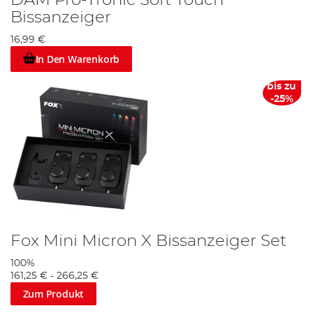
DAM Pro-Tronic Soft Touch
Bissanzeiger
16,99 €
In Den Warenkorb
bis zu
-25%
Fox Mini Micron X Bissanzeiger Set
100%
161,25 €
-
266,25 €
Zum Produkt