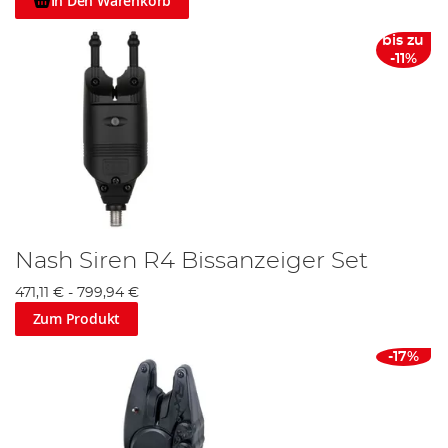
In Den Warenkorb
bis zu
-11%
Nash Siren R4 Bissanzeiger Set
471,11 €
-
799,94 €
Zum Produkt
-17%