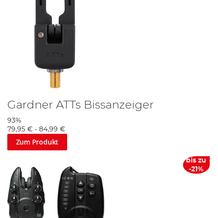
Gardner ATTs Bissanzeiger
93%
79,95 €
-
84,99 €
Zum Produkt
bis zu
-21%