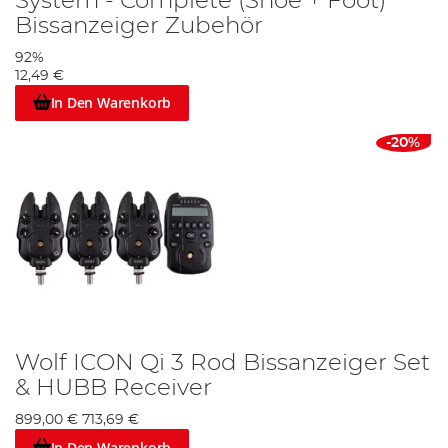
System - Complete (Shoe + Foot)
Bissanzeiger Zubehör
92%
12,49 €
In Den Warenkorb
-20%
Wolf ICON Qi 3 Rod Bissanzeiger Set
& HUBB Receiver
899,00 €
713,69 €
In Den Warenkorb