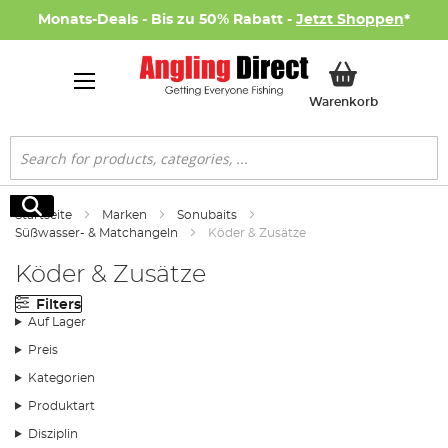
Monats-Deals - Bis zu 50% Rabatt -
Jetzt Shoppen
*
Mein Ware
Warenkorb
Suche
Suche
Startseite
Marken
Sonubaits
Süßwasser- & Matchangeln
Köder & Zusätze
Köder & Zusätze
Filters
Auf Lager
Preis
Kategorien
Produktart
Disziplin