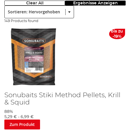
Clear All
Ergebnisse Anzeigen
Sortieren:
149 Products found
bis zu
-19%
Sonubaits Stiki Method Pellets, Krill
& Squid
88%
5,29 €
-
6,99 €
Zum Produkt