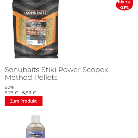
bis zu
-21%
Sonubaits Stiki Power Scopex
Method Pellets
60%
6,29 €
-
6,99 €
Zum Produkt