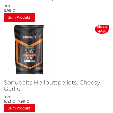
98%
6,99 €
Zum Produkt
bis zu
-14%
Sonubaits Heilbuttpellets, Cheesy
Garlic
94%
6,43 €
-
7,99 €
Zum Produkt