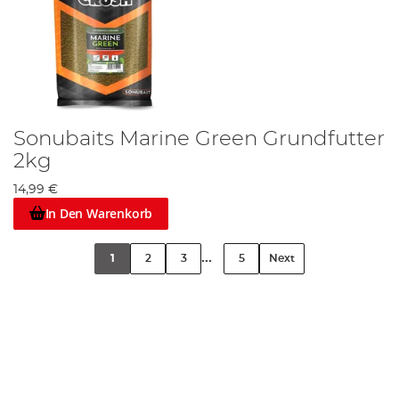
Sonubaits Marine Green Grundfutter
2kg
14,99 €
In Den Warenkorb
...
1
2
3
5
Next