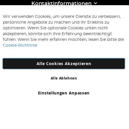
Kontaktinformationen
ABONNIEREN & SPAREN
Wir verwenden Cookies, um unsere Dienste zu verbessern,
Melden
persönliche Angebote zu machen und Ihr Erlebnis zu
Sie
optimieren. Wenn Sie optionale Cookies unten nicht
sich
Abonnieren
akzeptieren, könnte sich Ihre Erfahrung beeinträchtigt
für
fühlen. Wenn Sie mehr erfahren möchten, lesen Sie bitte die
unseren
Cookie-Richtlinie
Newsletter
an:
Alle Cookies Akzeptieren
Alle Ablehnen
Copyright 1997 - 2026
AD NL B.V
. Alle Rechte vorbehalten.
AD NL B.V Dirk Hartogweg 14 DC1 Unit 5 5928LV Venlo,
Einstellungen Anpassen
Firmennummer: 863029607
*Irrtum und Änderungen vorbehalten.