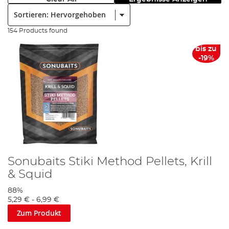
Sortieren:
154 Products found
bis zu
-19%
Sonubaits Stiki Method Pellets, Krill
& Squid
88%
5,29 €
-
6,99 €
Zum Produkt