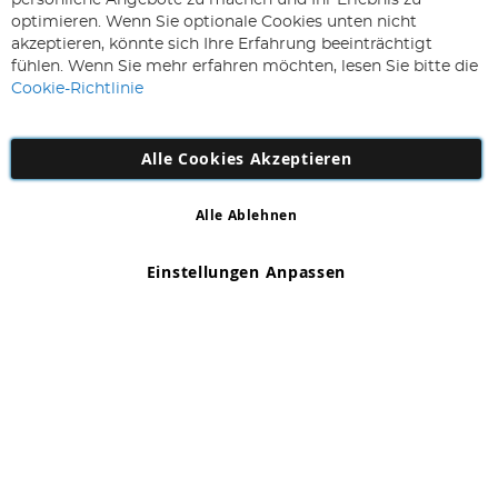
persönliche Angebote zu machen und Ihr Erlebnis zu
Sie
optimieren. Wenn Sie optionale Cookies unten nicht
sich
Abonnieren
akzeptieren, könnte sich Ihre Erfahrung beeinträchtigt
für
fühlen. Wenn Sie mehr erfahren möchten, lesen Sie bitte die
unseren
Cookie-Richtlinie
Newsletter
an:
Alle Cookies Akzeptieren
Alle Ablehnen
Copyright 1997 - 2026
AD NL B.V
. Alle Rechte vorbehalten.
AD NL B.V Dirk Hartogweg 14 DC1 Unit 5 5928LV Venlo,
Einstellungen Anpassen
Firmennummer: 863029607
*Irrtum und Änderungen vorbehalten.