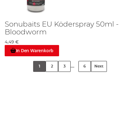
Sonubaits EU Köderspray 50ml -
Bloodworm
4,49 €
In Den Warenkorb
...
1
2
3
6
Next