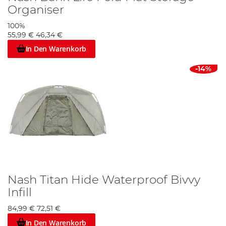
Organiser
100%
55,99 €
46,34 €
In Den Warenkorb
-14%
Nash Titan Hide Waterproof Bivvy
Infill
84,99 €
72,51 €
In Den Warenkorb