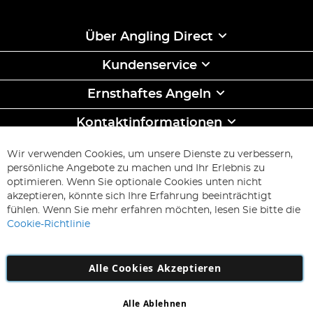
Über Angling Direct
Kundenservice
Ernsthaftes Angeln
Kontaktinformationen
ABONNIEREN & SPAREN
Wir verwenden Cookies, um unsere Dienste zu verbessern,
Melden
persönliche Angebote zu machen und Ihr Erlebnis zu
Sie
optimieren. Wenn Sie optionale Cookies unten nicht
sich
Abonnieren
akzeptieren, könnte sich Ihre Erfahrung beeinträchtigt
für
fühlen. Wenn Sie mehr erfahren möchten, lesen Sie bitte die
unseren
Cookie-Richtlinie
Newsletter
an:
Alle Cookies Akzeptieren
Alle Ablehnen