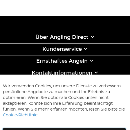
Über Angling Direct
Kundenservice
Ernsthaftes Angeln
Kontaktinformationen
ABONNIEREN & SPAREN
Wir verwenden Cookies, um unsere Dienste zu verbessern,
Melden
persönliche Angebote zu machen und Ihr Erlebnis zu
Sie
optimieren. Wenn Sie optionale Cookies unten nicht
sich
Abonnieren
akzeptieren, könnte sich Ihre Erfahrung beeinträchtigt
für
fühlen. Wenn Sie mehr erfahren möchten, lesen Sie bitte die
unseren
Cookie-Richtlinie
Newsletter
an: