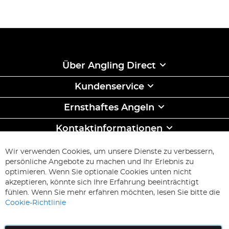
Über Angling Direct
Kundenservice
Ernsthaftes Angeln
Kontaktinformationen
ABONNIEREN & SPAREN
Wir verwenden Cookies, um unsere Dienste zu verbessern,
Melden
persönliche Angebote zu machen und Ihr Erlebnis zu
Sie
optimieren. Wenn Sie optionale Cookies unten nicht
sich
Abonnieren
akzeptieren, könnte sich Ihre Erfahrung beeinträchtigt
für
fühlen. Wenn Sie mehr erfahren möchten, lesen Sie bitte die
unseren
Cookie-Richtlinie
Newsletter
an: