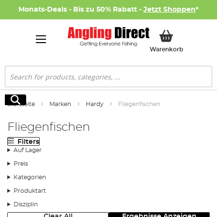
Monats-Deals - Bis zu 50% Rabatt -
Jetzt Shoppen
*
Mein Ware
Warenkorb
Suche
Suche
Startseite
Marken
Hardy
Fliegenfischen
Fliegenfischen
Filters
Auf Lager
Preis
Kategorien
Produktart
Disziplin
Clear All
Ergebnisse Anzeigen