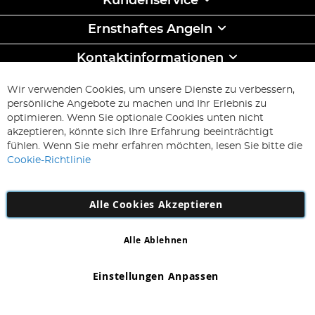
Kundenservice
Ernsthaftes Angeln
Kontaktinformationen
ABONNIEREN & SPAREN
Wir verwenden Cookies, um unsere Dienste zu verbessern,
Melden
persönliche Angebote zu machen und Ihr Erlebnis zu
Sie
optimieren. Wenn Sie optionale Cookies unten nicht
sich
Abonnieren
akzeptieren, könnte sich Ihre Erfahrung beeinträchtigt
für
fühlen. Wenn Sie mehr erfahren möchten, lesen Sie bitte die
unseren
Cookie-Richtlinie
Newsletter
an:
Alle Cookies Akzeptieren
Alle Ablehnen
Copyright 1997 - 2026
AD NL B.V
. Alle Rechte vorbehalten.
AD NL B.V Dirk Hartogweg 14 DC1 Unit 5 5928LV Venlo,
Einstellungen Anpassen
Firmennummer: 863029607
*Irrtum und Änderungen vorbehalten.