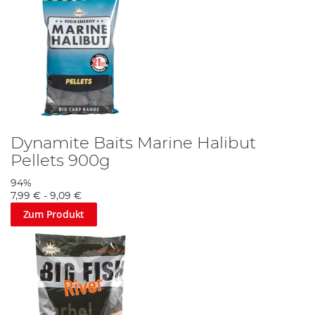
Computerbildschirm an den Gewässerrand bringen
können. Es sind nicht nur britische Angler, die Dynamite
lieben, und es gibt eine Fülle von Erfahrungsberichten von
europäischen Anglern auf ihrer europäischen
Webseite.
Dynamite Baits ist nicht umsonst die größte Köder-Marke
in Europa. Die Website bietet auch eine Galerie, in der Sie
aus erster Hand sehen können, wie groß die Fänge sind,
die Sie beim Angeln mit Dynamite Baits einholen können.
Dynamite Video enthält Interviews mit Top-Anglern,
darunter Bianca Venema und Lizette Beunders, die beim
World Carp Classic 2015 den zweiten Platz belegten.
Dynamite Baits Marine Halibut
Pellets 900g
94%
7,99 €
-
9,09 €
Zum Produkt