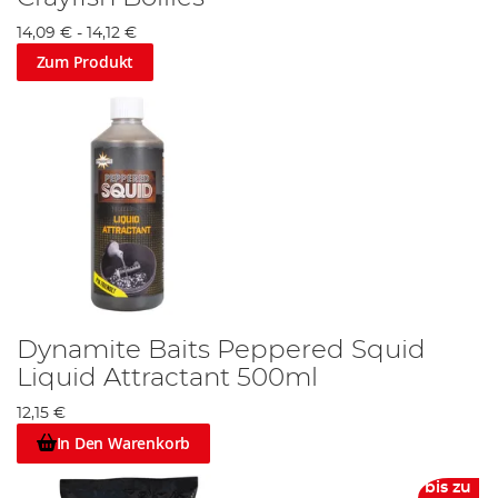
14,09 €
-
14,12 €
Zum Produkt
Dynamite Baits Peppered Squid
Liquid Attractant 500ml
12,15 €
In Den Warenkorb
bis zu