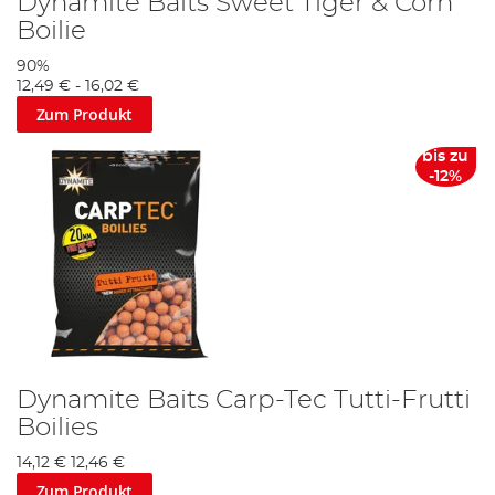
Dynamite Baits Sweet Tiger & Corn
Boilie
90%
12,49 €
-
16,02 €
Zum Produkt
bis zu
-12%
Dynamite Baits Carp-Tec Tutti-Frutti
Boilies
14,12 €
12,46 €
Zum Produkt