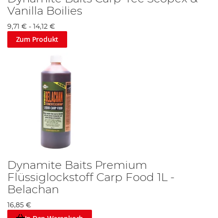
Vanilla Boilies
9,71 €
-
14,12 €
Zum Produkt
Dynamite Baits Premium
Flüssiglockstoff Carp Food 1L -
Belachan
16,85 €