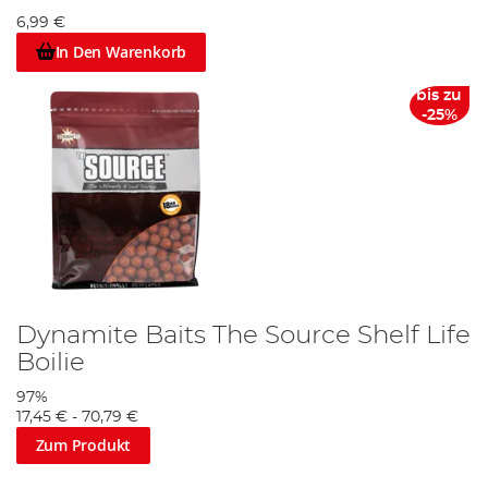
6,99 €
In Den Warenkorb
bis zu
-25%
Dynamite Baits The Source Shelf Life
Boilie
97%
17,45 €
-
70,79 €
Zum Produkt