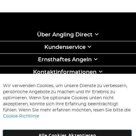
Über Angling Direct
Kundenservice
Ernsthaftes Angeln
Kontaktinformationen
ABONNIEREN & SPAREN
Wir verwenden Cookies, um unsere Dienste zu verbessern,
Melden
persönliche Angebote zu machen und Ihr Erlebnis zu
Sie
optimieren. Wenn Sie optionale Cookies unten nicht
sich
Abonnieren
akzeptieren, könnte sich Ihre Erfahrung beeinträchtigt
für
fühlen. Wenn Sie mehr erfahren möchten, lesen Sie bitte die
unseren
Cookie-Richtlinie
Newsletter
an:
Alle Cookies Akzeptieren