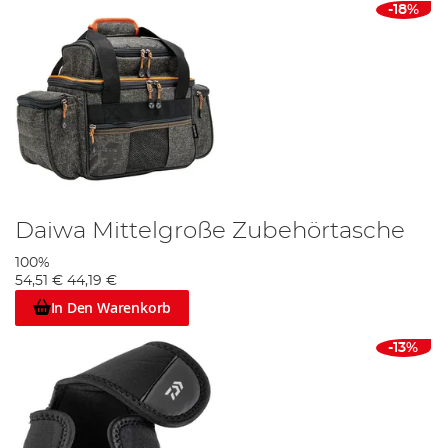
-18%
Daiwa Mittelgroße Zubehörtasche
100%
54,51 €
44,19 €
In Den Warenkorb
-13%