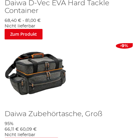
Daiwa D-Vec EVA Hard Tackle
Container
68,40 €
-
81,00 €
Nicht lieferbar
Zum Produkt
-9%
Daiwa Zubehörtasche, Groß
95%
66,11 €
60,09 €
Nicht lieferbar