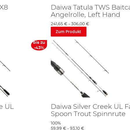
 X8
Daiwa Tatula TWS Baitc
Angelrolle, Left Hand
241,65 €
-
306,00 €
Zum Produkt
bis zu
-43%
re UL
Daiwa Silver Creek UL F
Spoon Trout Spinnrute
100%
59,99 €
-
93,10 €