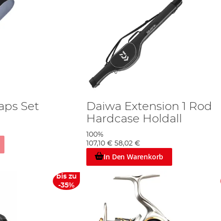
aps Set
Daiwa Extension 1 Rod
Hardcase Holdall
100%
107,10 €
58,02 €
In Den Warenkorb
bis zu
-35%