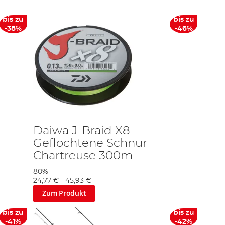
bis zu
bis zu
-38%
-46%
Daiwa J-Braid X8
Geflochtene Schnur
Chartreuse 300m
80%
24,77 €
-
45,93 €
Zum Produkt
bis zu
bis zu
-41%
-42%