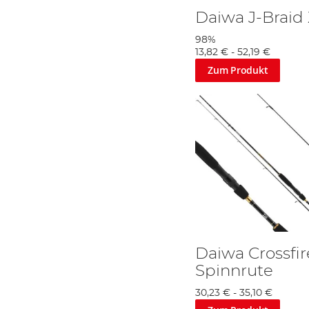
Daiwa J-Braid
98%
13,82 €
-
52,19 €
Zum Produkt
Daiwa Crossfi
Spinnrute
30,23 €
-
35,10 €