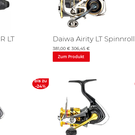
R LT
Daiwa Airity LT Spinnrol
381,00 €
306,45 €
Zum Produkt
bis zu
-24%