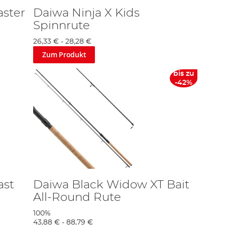
aster
Daiwa Ninja X Kids
Spinnrute
26,33 €
-
28,28 €
Zum Produkt
bis zu
-42%
ast
Daiwa Black Widow XT Bait
All-Round Rute
100%
43,88 €
-
88,79 €