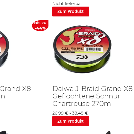
Nicht lieferbar
Zum Produkt
bis zu
-44%
 Grand X8
Daiwa J-Braid Grand X8
5m
Geflochtene Schnur
Chartreuse 270m
26,99 €
-
38,48 €
Zum Produkt