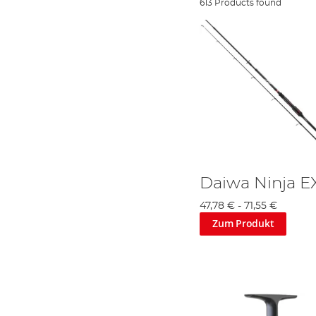
613 Products found
Daiwa Ninja E
47,78 €
-
71,55 €
Zum Produkt