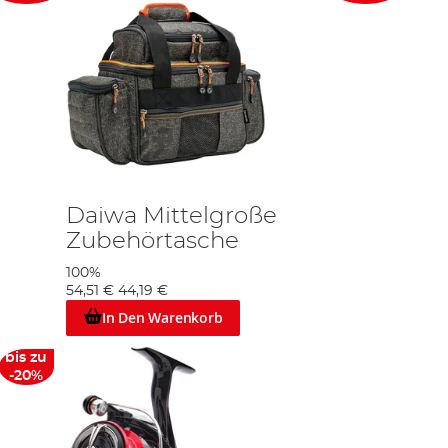
Daiwa Mittelgroße
Zubehörtasche
100%
54,51 €
44,19 €
In Den Warenkorb
bis zu
-20%