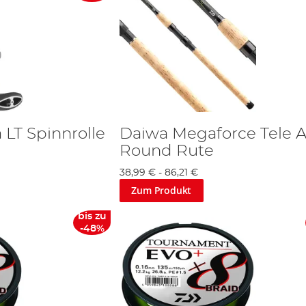
 LT Spinnrolle
Daiwa Megaforce Tele Al
Round Rute
38,99 €
-
86,21 €
Zum Produkt
bis zu
-48%