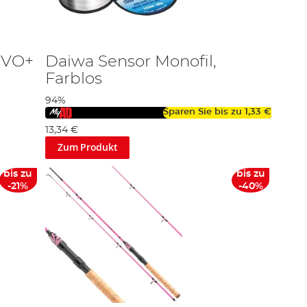
EVO+
Daiwa Sensor Monofil,
Farblos
94%
Sparen Sie bis zu
1,33 €
13,34 €
Zum Produkt
bis zu
bis zu
-21%
-40%