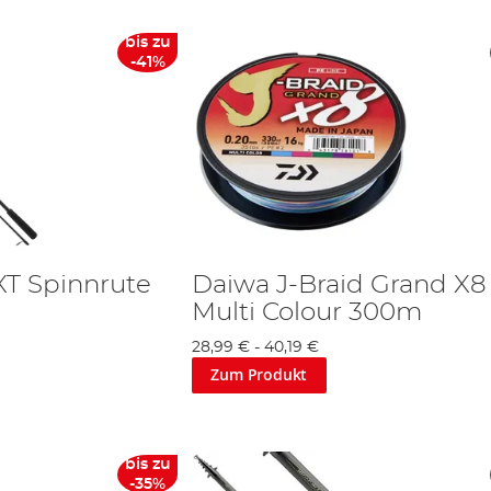
bis zu
-41%
XT Spinnrute
Daiwa J-Braid Grand X8
Multi Colour 300m
28,99 €
-
40,19 €
Zum Produkt
bis zu
-35%