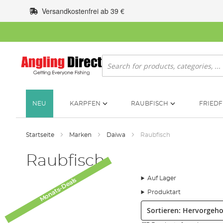
Zum
Versandkostenfrei ab 39 €
Inhalt
springen
Suche
NEU
KARPFEN
RAUBFISCH
FRIEDF
Startseite
Marken
Daiwa
Raubfisch
Raubfisch
Auf Lager
Monats-Deals
Produktart
Sortieren: