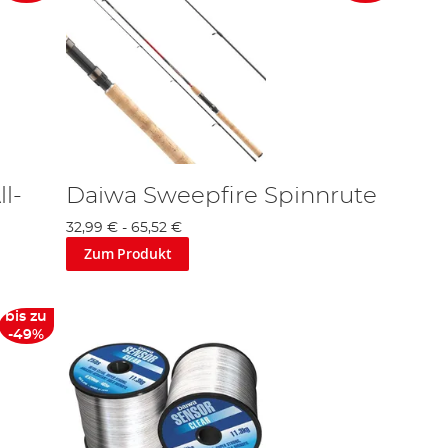
l-
Daiwa Sweepfire Spinnrute
32,99 €
-
65,52 €
Zum Produkt
bis zu
-49%