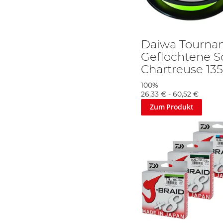
Daiwa Tourna
Geflochtene S
Chartreuse 13
100%
26,33 €
-
60,52 €
Zum Produkt