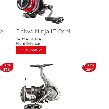
le
Daiwa Ninja LT Reel
74,00 €
51,82 €
Nicht lieferbar
Zum Produkt
bis zu
bis zu
-37%
-29%