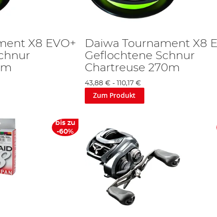
ment X8 EVO+
Daiwa Tournament X8 
chnur
Geflochtene Schnur
5m
Chartreuse 270m
43,88 €
-
110,17 €
Zum Produkt
bis zu
-60%