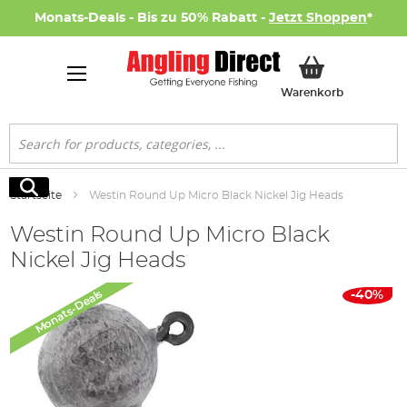
Monats-Deals - Bis zu 50% Rabatt -
Jetzt Shoppen
*
Mein Ware
Warenkorb
Suche
Suche
Startseite
Westin Round Up Micro Black Nickel Jig Heads
Westin Round Up Micro Black
Nickel Jig Heads
Zum
Monats-Deals
-40%
Ende
der
Bildgalerie
springen