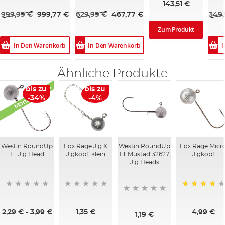
143,51 €
999,99 €
999,77 €
629,99 €
467,77 €
349,
Zum Produkt
In Den Warenkorb
In Den Warenkorb
I
Ähnliche Produkte
Monats-Deals
bis zu
bis zu
-34%
-4%
Westin RoundUp
Fox Rage Jig X
Westin RoundUp
Fox Rage Micr
LT Jig Head
Jigkopf, klein
LT Mustad 32627
Jigkopf
Jig Heads
88%
2,29 €
-
3,99 €
1,35 €
4,99 €
1,19 €