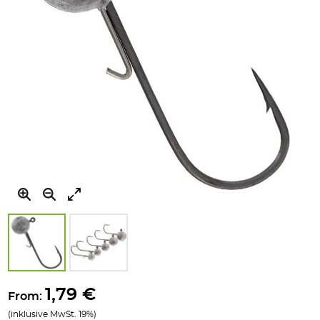
Zum
Anfang
1,79 €
From:
der
(inklusive MwSt. 19%)
Bildgalerie