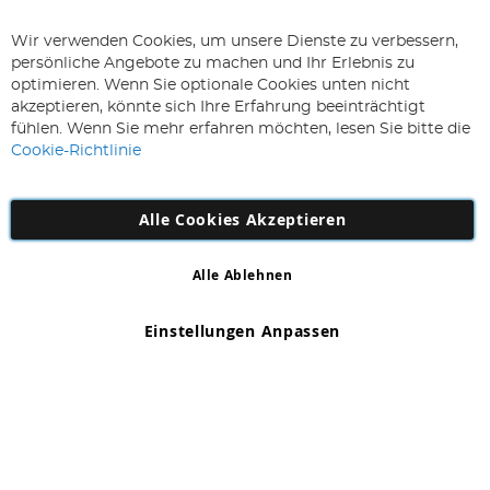
ABONNIEREN & SPAREN
Wir verwenden Cookies, um unsere Dienste zu verbessern,
Melden
persönliche Angebote zu machen und Ihr Erlebnis zu
Sie
optimieren. Wenn Sie optionale Cookies unten nicht
sich
Abonnieren
akzeptieren, könnte sich Ihre Erfahrung beeinträchtigt
für
fühlen. Wenn Sie mehr erfahren möchten, lesen Sie bitte die
unseren
Cookie-Richtlinie
Newsletter
an:
Alle Cookies Akzeptieren
Alle Ablehnen
Copyright 1997 - 2026
AD NL B.V
. Alle Rechte vorbehalten.
AD NL B.V Dirk Hartogweg 14 DC1 Unit 5 5928LV Venlo,
Einstellungen Anpassen
Firmennummer: 863029607
*Irrtum und Änderungen vorbehalten.