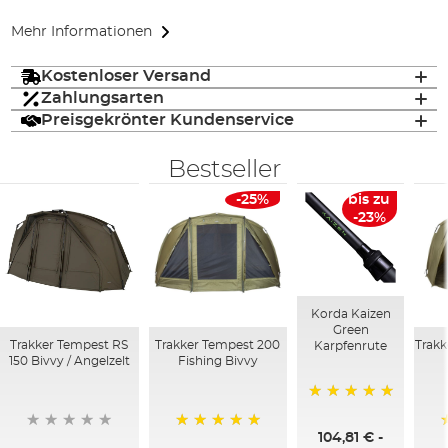
Mehr Informationen
Kostenloser Versand
Zahlungsarten
Preisgekrönter Kundenservice
Bestseller
-25%
bis zu
-23%
Korda Kaizen
Green
Trakker Tempest RS
Trakker Tempest 200
Trakk
Karpfenrute
150 Bivvy / Angelzelt
Fishing Bivvy
100%
104,81 €
-
100%