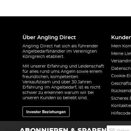
Über Angling Direct
Kunden
Angling Direct hat sich als führender
Mein Kon
Angelbedarfshändler im Vereinigten
Meine Lie
Königreich etabliert.
Versandi
Mit unserer Erfahrung und Leidenschaft
Datensch
für alles rund ums Angeln sowie einem
Cookie-Ei
freundlichen, kompetenten
Verkaufsteam und über 30 Jahren
Geschäft
Erfahrung im Angelbedarf, ist es nicht
Rücksend
schwer zu erkennen warum wir bei
unseren Kunden so beliebt sind.
Sicheres 
Kontaktie
Investor Beziehungen
Hilfecode
Melden
ABONNIEREN & SPAREN