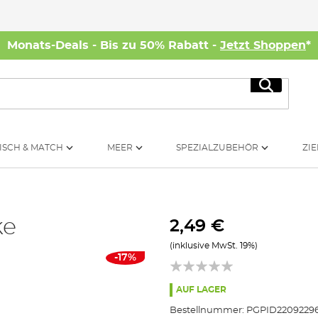
Monats-Deals - Bis zu 50% Rabatt -
Jetzt Shoppen
*
Suche
ISCH & MATCH
MEER
SPEZIALZUBEHÖR
ZIE
ke
2,49 €
(inklusive MwSt. 19%)
-17%
AUF LAGER
Bestellnummer:
PGPID2209229