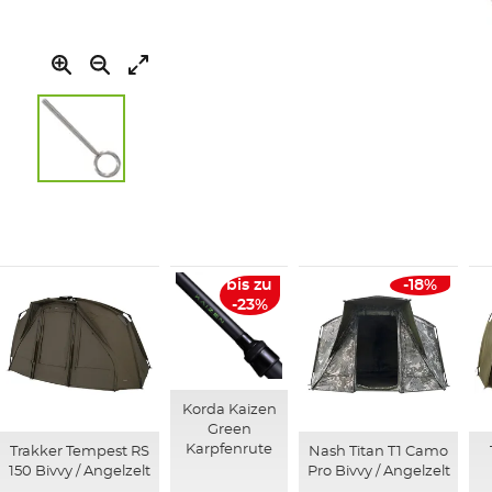
Zum
Anfang
der
Bildgalerie
springen
bis zu
-18%
-23%
Korda Kaizen
Green
Karpfenrute
Trakker Tempest RS
Nash Titan T1 Camo
150 Bivvy / Angelzelt
Pro Bivvy / Angelzelt