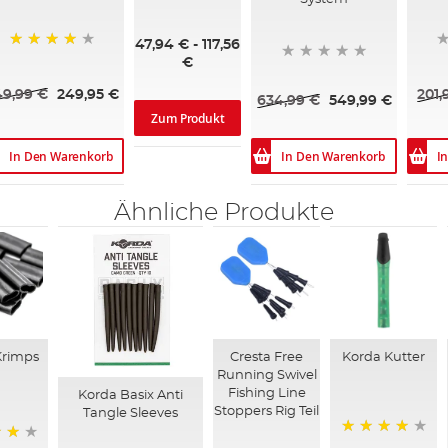
60%
47,94 €
-
117,56
89%
€
49,99 €
249,95 €
201,
634,99 €
549,99 €
Zum Produkt
In Den Warenkorb
In Den Warenkorb
I
Ähnliche Produkte
Krimps
Cresta Free
Korda Kutter
Running Swivel
Fishing Line
Korda Basix Anti
Stoppers Rig Teil
Tangle Sleeves