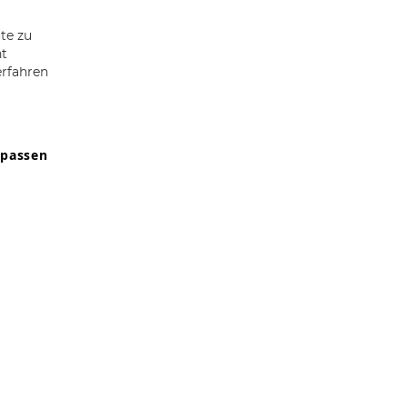
te zu
ht
erfahren
npassen
9607