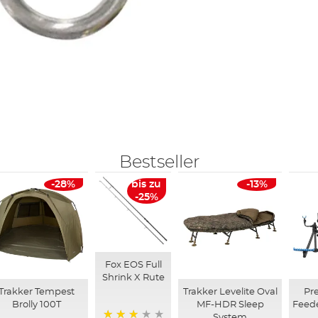
Bestseller
-28%
bis zu
-13%
-25%
Fox EOS Full
Shrink X Rute
Trakker Tempest
Trakker Levelite Oval
Pre
Brolly 100T
MF-HDR Sleep
Feed
System