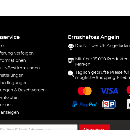
service
Ernsthaftes Angeln
to
Die Nr.1 der UK Angelläden
ferung verfolgen
Mit über 15.000 Produkten
nformationen
Marken
utz-Bestimmungen
Täglich geprüfte Preise für
nstellungen
mögliche Shopping-Erlebn
sbedingungen
ungen & Beschwerden
Einkaufen
re uns
 anzeigen
Abonnieren