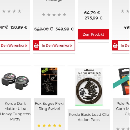
64,79 €
-
275,99 €
99 €
158,99 €
49
649,00 €
549,99 €
Zum Produkt
n Den Warenkorb
In Den Warenkorb
In D
Korda Dark
Fox Edges Flexi
Pole Po
Matter Ultra
Ring Swivel
Corn M
Heavy Tungsten
Cl
Korda Basix Lead Clip
Putty
Action Pack