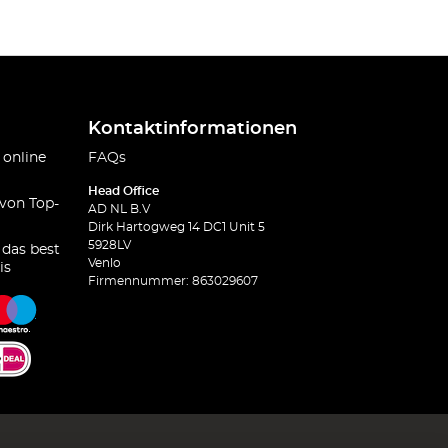
Kontaktinformationen
 online
FAQs
Head Office
 von Top-
AD NL B.V
Dirk Hartogweg 14 DC1 Unit 5
5928LV
 das best
Venlo
is
Firmennummer: 863029607