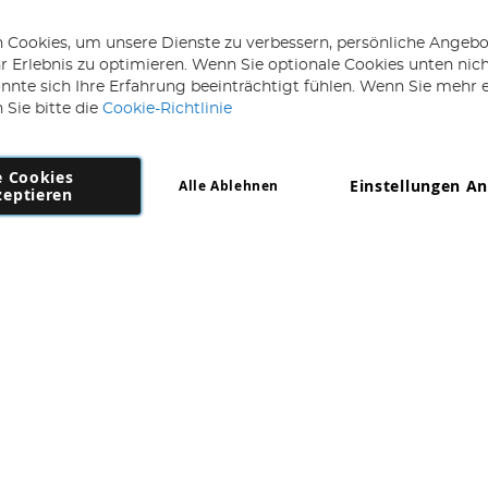
 Cookies, um unsere Dienste zu verbessern, persönliche Angebo
 Erlebnis zu optimieren. Wenn Sie optionale Cookies unten nic
önnte sich Ihre Erfahrung beeinträchtigt fühlen. Wenn Sie mehr 
 Sie bitte die
Cookie-Richtlinie
e Cookies
Einstellungen A
Alle Ablehnen
Copyright 1997 - 2026
AD NL B.V
. Alle Rechte vorbehalten.
zeptieren
NL B.V Dirk Hartogweg 14 DC1 Unit 5 5928LV Venlo, Firmennummer: 86302
*Irrtum und Änderungen vorbehalten.