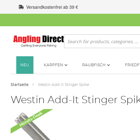
Zum
Versandkostenfrei ab 39 €
Inhalt
springen
Suche
NEU
KARPFEN
RAUBFISCH
FRIEDF
Startseite
Westin Add-It Stinger Spike
Westin Add-It Stinger Spi
Zum
Monats-Deals
Ende
der
Bildgalerie
springen