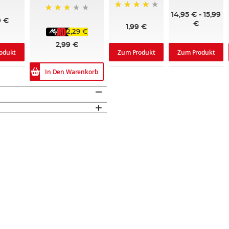
90%
14,95 €
-
15,99
95%
70%
9 €
€
1,99 €
2,29 €
2,99 €
Zum Produkt
odukt
Zum Produkt
In Den Warenkorb