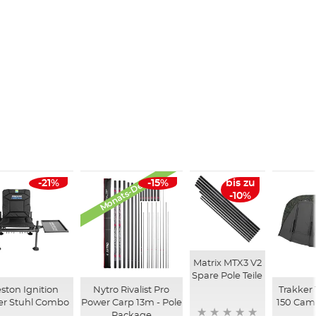
Monats-Deals
-21%
-15%
bis zu
-10%
Matrix MTX3 V2
Spare Pole Teile
ston Ignition
Nytro Rivalist Pro
Trakker
er Stuhl Combo
Power Carp 13m - Pole
150 Camo
Package