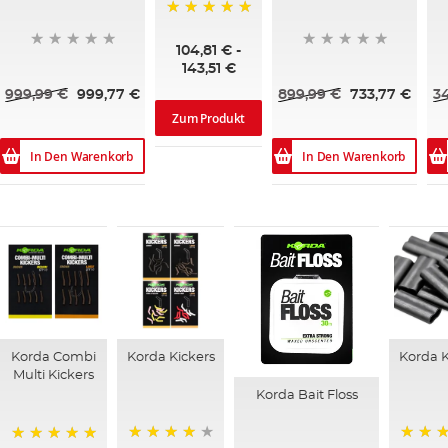
100%
104,81 €
-
143,51 €
999,99 €
999,77 €
899,99 €
733,77 €
3
Zum Produkt
In Den Warenkorb
In Den Warenkorb
Korda Combi
Korda Kickers
Korda 
Multi Kickers
Korda Bait Floss